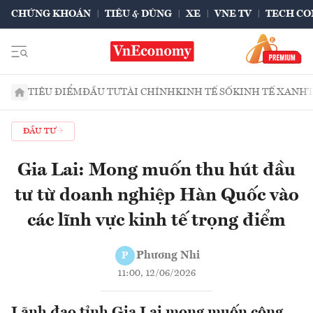
CHỨNG KHOÁN
TIÊU & DÙNG
XE
VNE TV
TECH CO
TIÊU ĐIỂM
ĐẦU TƯ
TÀI CHÍNH
KINH TẾ SỐ
KINH TẾ XANH
ĐẦU TƯ
Gia Lai: Mong muốn thu hút đầu
tư từ doanh nghiệp Hàn Quốc vào
các lĩnh vực kinh tế trọng điểm
Phương Nhi
P
11:00, 12/06/2026
Lãnh đạo tỉnh Gia Lai mong muốn cộng