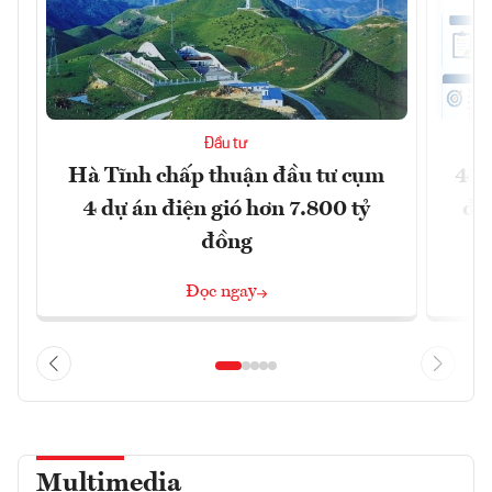
Đầu tư
Hà Tĩnh chấp thuận đầu tư cụm
41 
4 dự án điện gió hơn 7.800 tỷ
đồ
đồng
Đọc ngay
Multimedia