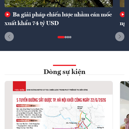
Ba giải pháp chiến lược nhằm cán mốc
xuất khẩu 74 tỷ USD
ngu
Dòng sự kiện