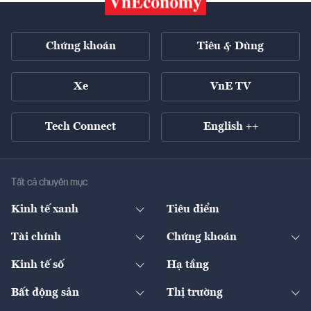
Chứng khoán
Tiêu & Dùng
Xe
VnE TV
Tech Connect
English ++
Tất cả chuyên mục
Kinh tế xanh
Tiêu điểm
Chuyển động xanh
Tài chính
Chứng khoán
Pháp lý
Ngân hàng
Doanh nghiệp niêm yết
Kinh tế số
Hạ tầng
Thương hiệu xanh
Thị trường vốn
Thị trường
Sản phẩm - Thị trường
Bất động sản
Thị trường
Diễn đàn
Thuế
Đầu tư
Tài sản số