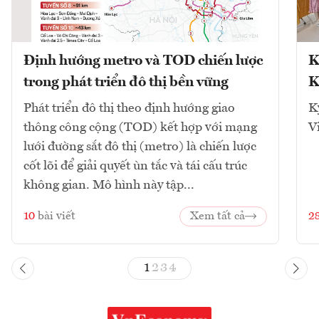
Định hướng metro và TOD chiến lược
K
trong phát triển đô thị bền vững
K
Phát triển đô thị theo định hướng giao
K
thông công cộng (TOD) kết hợp với mạng
V
lưới đường sắt đô thị (metro) là chiến lược
cốt lõi để giải quyết ùn tắc và tái cấu trúc
không gian. Mô hình này tập...
10
bài viết
Xem tất cả
2
1
2
3
4