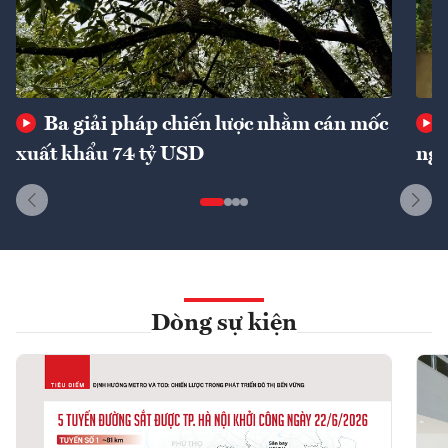
Ba giải pháp chiến lược nhằm cán mốc
xuất khẩu 74 tỷ USD
ngu
Dòng sự kiện