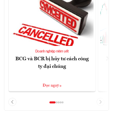
Doanh nghiệp niêm yết
BCG và BCR bị hủy tư cách công
Xu
ty đại chúng
Đọc ngay