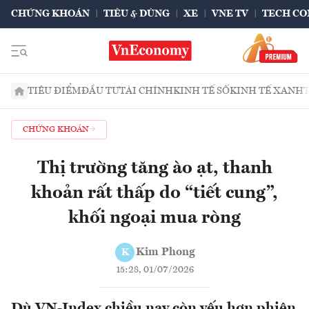
CHỨNG KHOÁN
TIÊU & DÙNG
XE
VNE TV
TECH CO
TIÊU ĐIỂM
ĐẦU TƯ
TÀI CHÍNH
KINH TẾ SỐ
KINH TẾ XANH
CHỨNG KHOÁN
Thị trường tăng ào ạt, thanh
khoản rất thấp do “tiết cung”,
khối ngoại mua ròng
Kim Phong
K
15:28, 01/07/2026
Dù VN-Index chiều nay còn yếu hơn phiên