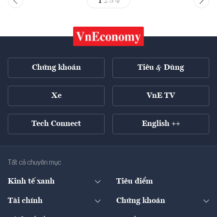
1
2
3
4
Chứng khoán
Tiêu & Dùng
Xe
VnE TV
Tech Connect
English ++
Tất cả chuyên mục
Kinh tế xanh
Tiêu điểm
Chuyển động xanh
Tài chính
Chứng khoán
Pháp lý
Ngân hàng
Doanh nghiệp niêm yết