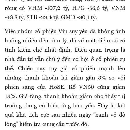
ròng có VHM -107,2 tỷ, HPG -56,6 tỷ, VNM
-48,8 tỷ, STB -33,4 tỷ, GMD -30,1 tỷ.
Việc nhóm cổ phiếu Vin suy yếu đã không ảnh
hưởng nhiều đến tâm lý, dù về mặt điểm số có
tính kiềm chế nhất định. Điều quan trọng là
nhà đầu tư vẫn chú ý đến cơ hội ở cổ phiếu cụ
thể. Chiều nay tuy giá cổ phiếu mạnh lên
nhưng thanh khoản lại giảm gần 3% so với
phiên sáng của HoSE. Rổ VN30 cũng giảm
13%. Giá tăng, thanh khoản giảm cho thấy thị
trường đang có hiệu ứng bán yếu. Đây là kết
quả khá tích cực sau nhiều ngày “xanh vỏ đỏ
lòng” kiểm tra cung cầu trước đó.