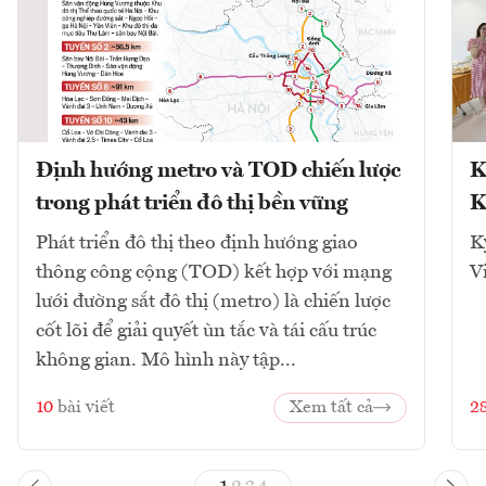
Định hướng metro và TOD chiến lược
K
trong phát triển đô thị bền vững
K
Phát triển đô thị theo định hướng giao
K
thông công cộng (TOD) kết hợp với mạng
V
lưới đường sắt đô thị (metro) là chiến lược
cốt lõi để giải quyết ùn tắc và tái cấu trúc
không gian. Mô hình này tập...
10
bài viết
Xem tất cả
2