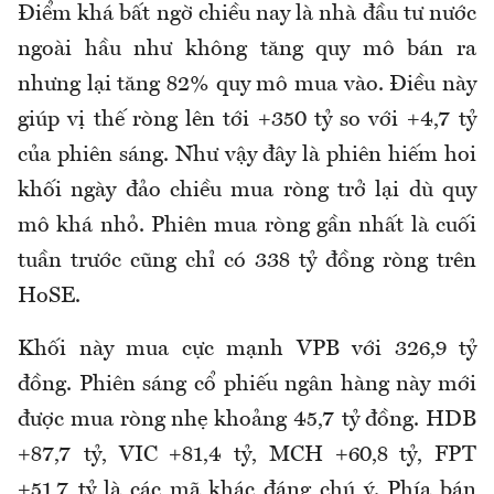
Điểm khá bất ngờ chiều nay là nhà đầu tư nước
ngoài hầu như không tăng quy mô bán ra
nhưng lại tăng 82% quy mô mua vào. Điều này
giúp vị thế ròng lên tới +350 tỷ so với +4,7 tỷ
của phiên sáng. Như vậy đây là phiên hiếm hoi
khối ngày đảo chiều mua ròng trở lại dù quy
mô khá nhỏ. Phiên mua ròng gần nhất là cuối
tuần trước cũng chỉ có 338 tỷ đồng ròng trên
HoSE.
Khối này mua cực mạnh VPB với 326,9 tỷ
đồng. Phiên sáng cổ phiếu ngân hàng này mới
được mua ròng nhẹ khoảng 45,7 tỷ đồng. HDB
+87,7 tỷ, VIC +81,4 tỷ, MCH +60,8 tỷ, FPT
+51,7 tỷ là các mã khác đáng chú ý. Phía bán