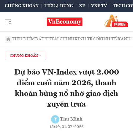
CHỨNG KHOÁN
TIÊU & DÙNG
XE
VNE TV
TECH CO
TIÊU ĐIỂM
ĐẦU TƯ
TÀI CHÍNH
KINH TẾ SỐ
KINH TẾ XANH
CHỨNG KHOÁN
Dự báo VN-Index vượt 2.000
điểm cuối năm 2026, thanh
khoản bùng nổ nhờ giao dịch
xuyên trưa
Thu Minh
T
13:49, 01/07/2026