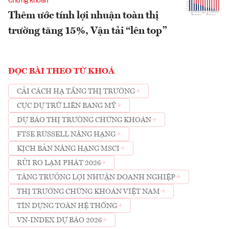
Chứng khoán
Thêm ước tính lợi nhuận toàn thị
trường tăng 15%, Vận tải “lên top”
ĐỌC BÀI THEO TỪ KHOÁ
CẢI CÁCH HẠ TẦNG THỊ TRƯỜNG
CỤC DỰ TRỮ LIÊN BANG MỸ
DỰ BÁO THỊ TRƯỜNG CHỨNG KHOÁN
FTSE RUSSELL NÂNG HẠNG
KỊCH BẢN NÂNG HẠNG MSCI
RỦI RO LẠM PHÁT 2026
TĂNG TRƯỞNG LỢI NHUẬN DOANH NGHIỆP
THỊ TRƯỜNG CHỨNG KHOÁN VIỆT NAM
TÍN DỤNG TOÀN HỆ THỐNG
VN-INDEX DỰ BÁO 2026