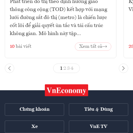
Phát triển đô thị theo định hướng giao
K
thông công cộng (TOD) kết hợp với mạng
V
lưới đường sắt đô thị (metro) là chiến lược
cốt lõi để giải quyết ùn tắc và tái cấu trúc
không gian. Mô hình này tập...
10
bài viết
Xem tất cả
2
1
2
3
4
Chứng khoán
Tiêu & Dùng
Xe
VnE TV