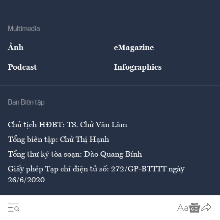
Tư vấn Tiêu & Dùng
Infographics
Hạ tầng
Sức khỏe
Khung pháp lý
Doanh nghiệp
Địa phương
Thị trường
Bảo hiểm
Multimedia
Sự kiện
Nhân lực
Ảnh
eMagazine
Đẹp +
An sinh
Podcast
Infographics
Giải trí
Y tế
Nhà
Ban Biên tập
Ẩm thực
Chủ tịch HĐBT: TS. Chử Văn Lâm
Tổng biên tập: Chử Thị Hạnh
Tổng thư ký tòa soạn: Đào Quang Bính
Giấy phép Tạp chí điện tử số: 272/GP-BTTTT ngày
26/6/2020
Liên hệ tòa soạn