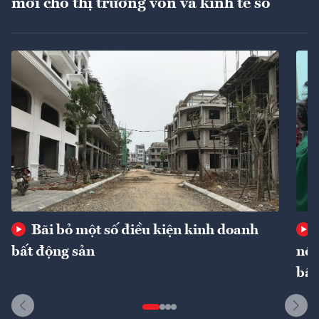
mới cho thị trường vốn và kinh tế số
Bãi bỏ một số điều kiện kinh doanh
bất động sản
nôn
bất