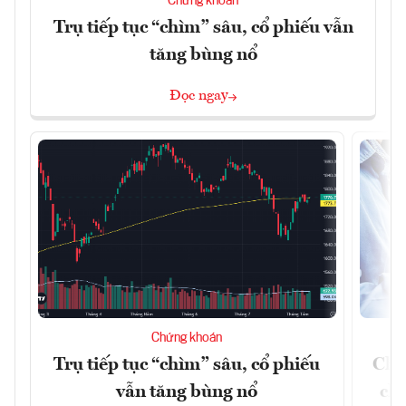
Chứng khoán
Trụ tiếp tục “chìm” sâu, cổ phiếu vẫn
tăng bùng nổ
Đọc ngay
Chứng khoán
Trụ tiếp tục “chìm” sâu, cổ phiếu
Chứ
vẫn tăng bùng nổ
chá