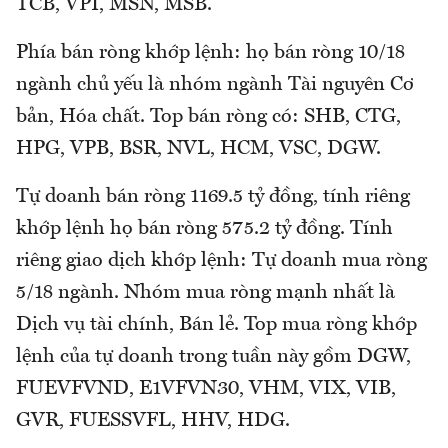
TCB, VPI, MSN, MSB.
Phía bán ròng khớp lệnh: họ bán ròng 10/18
ngành chủ yếu là nhóm ngành Tài nguyên Cơ
bản, Hóa chất. Top bán ròng có: SHB, CTG,
HPG, VPB, BSR, NVL, HCM, VSC, DGW.
Tự doanh bán ròng 1169.5 tỷ đồng, tính riêng
khớp lệnh họ bán ròng 575.2 tỷ đồng. Tính
riêng giao dịch khớp lệnh: Tự doanh mua ròng
5/18 ngành. Nhóm mua ròng mạnh nhất là
Dịch vụ tài chính, Bán lẻ. Top mua ròng khớp
lệnh của tự doanh trong tuần này gồm DGW,
FUEVFVND, E1VFVN30, VHM, VIX, VIB,
GVR, FUESSVFL, HHV, HDG.