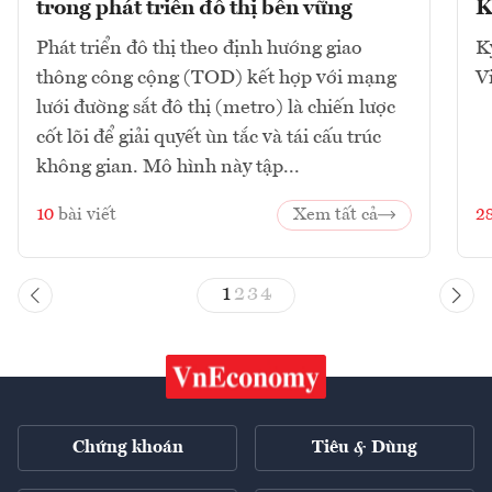
trong phát triển đô thị bền vững
K
Phát triển đô thị theo định hướng giao
K
thông công cộng (TOD) kết hợp với mạng
V
lưới đường sắt đô thị (metro) là chiến lược
cốt lõi để giải quyết ùn tắc và tái cấu trúc
không gian. Mô hình này tập...
10
bài viết
Xem tất cả
2
1
2
3
4
Chứng khoán
Tiêu & Dùng