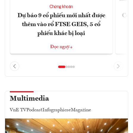
Chứng khoán
Dự báo 9 cổ phiếu mới nhất được
Có t
thêm vào rổ FTSE GEIS, 5 cổ
phiếu khác bị loại
Đọc ngay
Multimedia
VnE TV
Podcast
Infographics
eMagazine