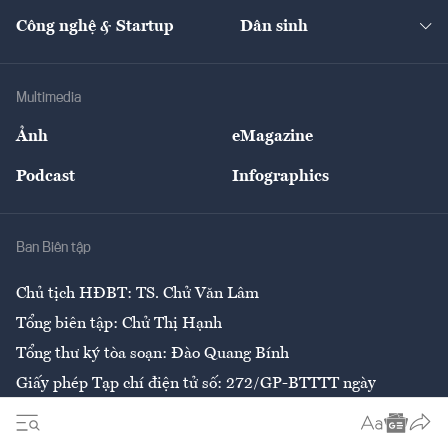
Kinh doanh
Kết nối
Tạp chí kinh tế Việt Nam
eMagazine
Nhà đầu tư
Du lịch
Công nghệ & Startup
Dân sinh
Tư vấn
Nông sản
Doanh nhân
Tư vấn Tiêu & Dùng
Infographics
Hạ tầng
Sức khỏe
Khung pháp lý
Doanh nghiệp
Địa phương
Thị trường
Bảo hiểm
Multimedia
Sự kiện
Nhân lực
Ảnh
eMagazine
Đẹp +
An sinh
Podcast
Infographics
Giải trí
Y tế
Nhà
Ban Biên tập
Ẩm thực
Chủ tịch HĐBT: TS. Chử Văn Lâm
Tổng biên tập: Chử Thị Hạnh
Tổng thư ký tòa soạn: Đào Quang Bính
Giấy phép Tạp chí điện tử số: 272/GP-BTTTT ngày
26/6/2020