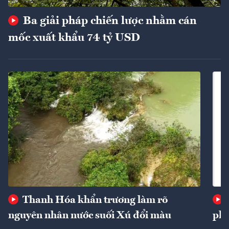
Ba giải pháp chiến lược nhằm cán
mốc xuất khẩu 74 tỷ USD
Thanh Hóa khẩn trương làm rõ
nguyên nhân nước suối Xú đổi màu
phí