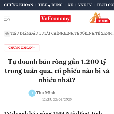
CHỨNG KHOÁN
TIÊU & DÙNG
XE
VNE TV
TECH CO
TIÊU ĐIỂM
ĐẦU TƯ
TÀI CHÍNH
KINH TẾ SỐ
KINH TẾ XANH
CHỨNG KHOÁN
Tự doanh bán ròng gần 1.200 tỷ
trong tuần qua, cổ phiếu nào bị xả
nhiều nhất?
Thu Minh
T
12:23, 22/06/2025
Tự doanh bán ròng 1169.5 tỷ đồng, tính