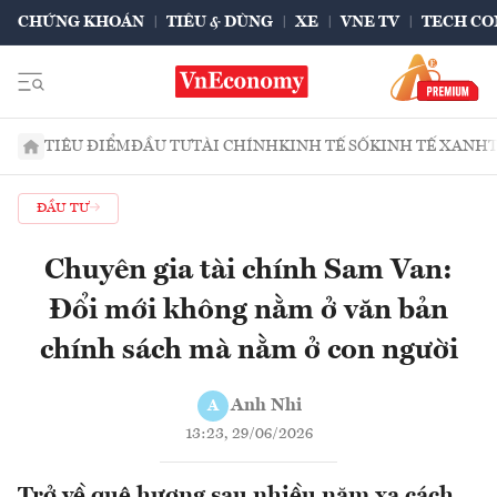
CHỨNG KHOÁN
TIÊU & DÙNG
XE
VNE TV
TECH CO
TIÊU ĐIỂM
ĐẦU TƯ
TÀI CHÍNH
KINH TẾ SỐ
KINH TẾ XANH
ĐẦU TƯ
Chuyên gia tài chính Sam Van:
Đổi mới không nằm ở văn bản
chính sách mà nằm ở con người
Anh Nhi
A
13:23, 29/06/2026
Trở về quê hương sau nhiều năm xa cách,