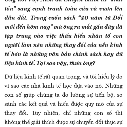
Ông nói Việt Nam đã chuyển mình từ “sinh
tồn” sang cạnh tranh toàn cầu và vươn lên
dẫn dắt. Trong cuốn sách “40 năm từ Đổi
mới đến hôm nay” mà ông ra mắt gần đây đã
tập trung vào việc thấu hiểu nhân tố con
người làm nên những thay đổi của nền kinh
tế hơn là những văn bản chính sách hay dữ
liệu kinh tế. Tại sao vậy, thưa ông?
Dữ liệu kinh tế rất quan trọng, và tôi hiểu lý do
vì sao các nhà kinh tế học dựa vào nó. Những
con số giúp chúng ta đo lường sự tiến bộ, so
sánh các kết quả và hiểu được quy mô của sự
thay đổi. Tuy nhiên, chỉ những con số thì
không thể giải thích được sự chuyển đổi thực sự