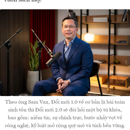
cuốn sách này.
Theo ông Sam Van, Đổi mới 1.0 về cơ bản là bài toán
sinh tồn thì Đổi mới 2.0 sẽ đòi hỏi một bộ từ khóa,
bao gồm: niềm tin, sự chính trực, bước nhảy vọt về
công nghệ, kỷ luật mở rộng quy mô và tính bền vững.