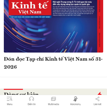
Đón đọc Tạp chí Kinh tế Việt Nam số 31-
2026
Dòng sự kiện
Menu
Điểm tin
Multimedia
Askonomy
Liên kết