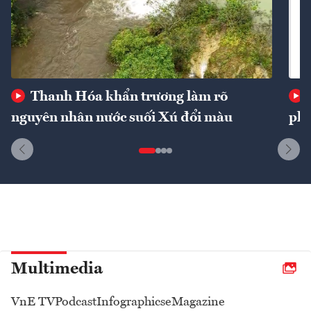
Thanh Hóa khẩn trương làm rõ
nguyên nhân nước suối Xú đổi màu
phí
Multimedia
VnE TV
Podcast
Infographics
eMagazine