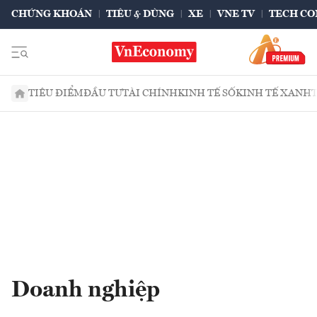
CHỨNG KHOÁN
TIÊU & DÙNG
XE
VNE TV
TECH CO
TIÊU ĐIỂM
ĐẦU TƯ
TÀI CHÍNH
KINH TẾ SỐ
KINH TẾ XANH
Doanh nghiệp