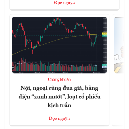
Đọc ngay
Chứng khoán
Nội, ngoại cùng đua giá, bảng
B
điện “xanh mướt”, loạt cổ phiếu
kịch trần
Đọc ngay