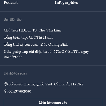
Podcast
Infographics
Giải trí
Y tế
Nhà
Ban Biên tập
Ẩm thực
Chủ tịch HĐBT: TS. Chử Văn Lâm
Tổng biên tập: Chử Thị Hạnh
Tổng thư ký tòa soạn: Đào Quang Bính
Giấy phép Tạp chí điện tử số: 272/GP-BTTTT ngày
26/6/2020
Liên hệ tòa soạn
Số 96-98 Hoàng Quốc Việt, Cầu Giấy, Hà Nội
02437552050
Liên hệ quảng cáo