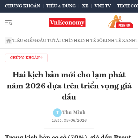
CHỨNG KHOÁN
TIÊU & DÙNG
XE
VNE TV
TECH CO
TIÊU ĐIỂM
ĐẦU TƯ
TÀI CHÍNH
KINH TẾ SỐ
KINH TẾ XANH
CHỨNG KHOÁN
Hai kịch bản mới cho lạm phát
năm 2026 dựa trên triển vọng giá
dầu
Thu Minh
T
18:55, 03/06/2026
Trong kịch bản cơ sở (70%), giá dầu Brent