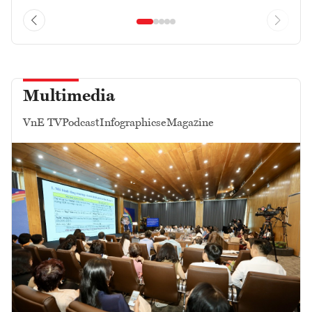
Multimedia
VnE TV
Podcast
Infographics
eMagazine