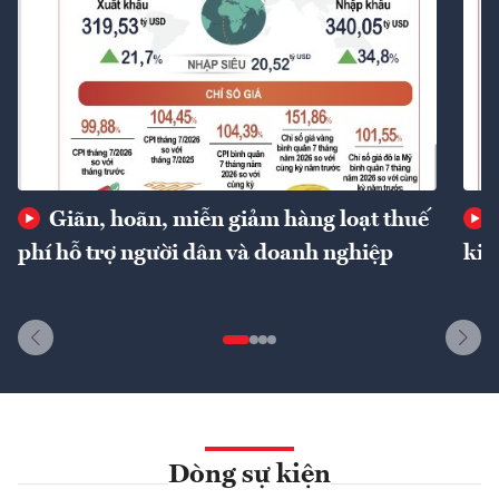
Giãn, hoãn, miễn giảm hàng loạt thuế
phí hỗ trợ người dân và doanh nghiệp
kin
Dòng sự kiện