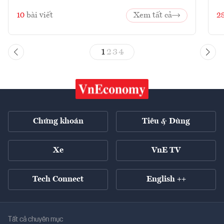
10
bài viết
Xem tất cả
2
1
2
3
4
Chứng khoán
Tiêu & Dùng
Xe
VnE TV
Tech Connect
English ++
Tất cả chuyên mục