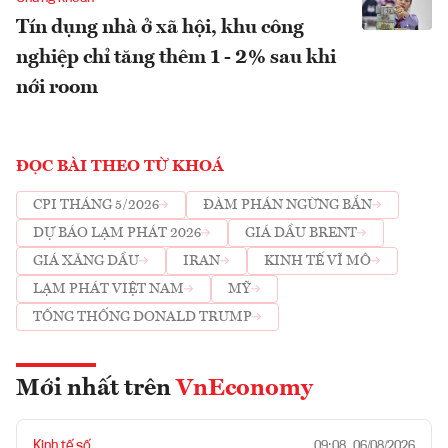
Tín dụng nhà ở xã hội, khu công
nghiệp chỉ tăng thêm 1 - 2% sau khi
nới room
ĐỌC BÀI THEO TỪ KHOÁ
CPI THÁNG 5/2026
ĐÀM PHÁN NGỪNG BẮN
DỰ BÁO LẠM PHÁT 2026
GIÁ DẦU BRENT
GIÁ XĂNG DẦU
IRAN
KINH TẾ VĨ MÔ
LẠM PHÁT VIỆT NAM
MỸ
TỔNG THỐNG DONALD TRUMP
Mới nhất trên
VnEconomy
Kinh tế số
09:08, 06/08/2026