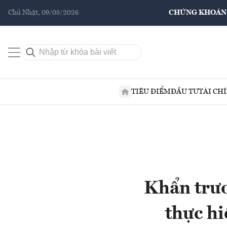
Chủ Nhật, 09/08/2026
CHỨNG KHOÁN
TIÊU ĐIỂM
ĐẦU TƯ
TÀI CH
Khẩn trươ
thực hi