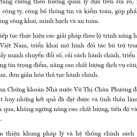
 tăng cường theo hướng quản lý dựa trên rủi ro,
ị công ty, công bố thông tin và kiểm toán, góp ph
ộng công khai, minh bạch và an toàn.
iếp tục thực hiện các giải pháp theo lộ trình nâng 
Việt Nam, triển khai mô hình đối tác bù trừ tru
ẩy mạnh chuyển đổi số, cải cách hành chính, triển
g tin trọng điểm, nâng cao chất lượng dịch vụ côn
iảm, đơn giản hóa thủ tục hành chính.
ban Chứng khoán Nhà nước Vũ Thị Chân Phương đề
hát huy những kết quả đã đạt được và tinh thần làm
n qua, không ngừng nâng cao chất lượng, tiến độ v
.
n thiện khung pháp lý và hệ thống chính sách p