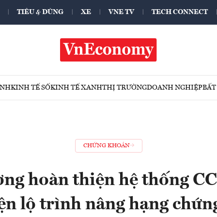
TIÊU & DÙNG
XE
VNE TV
TECH CONNECT
ÍNH
KINH TẾ SỐ
KINH TẾ XANH
THỊ TRƯỜNG
DOANH NGHIỆP
BẤT
CHỨNG KHOÁN
ng hoàn thiện hệ thống CCP
ện lộ trình nâng hạng chứ