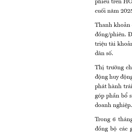
phiếu trên HO
cuối năm 202
Thanh khoản du
đồng/phiên. Đ
triệu tài kho
dân số.
Thị trường ch
động huy động 
phát hành trái
góp phần bổ s
doanh nghiệp.
Trong 6 thán
đồng bộ các g