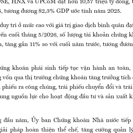
SE, HNX và UPCoM đạt hơn 10,57 triệu tỷ đồng, 
5, tương đương 82,3% GDP ước tính năm 2025.
y trì ở mức cao với giá trị giao dịch bình quân đạ
ến cuối tháng 5/2026, số lượng tài khoản chứng k
ản, tăng gần 11% so với cuối năm trước, tương đư
ứng khoán phái sinh tiếp tục vận hành an toàn,
vốn qua thị trường chứng khoán tăng trưởng tích c
 phiếu ra công chúng, trái phiếu chuyển đổi và trái
ung nguồn lực cho hoạt động đầu tư và sản xuất 
g đầu năm, Ủy ban Chứng khoán Nhà nước tiếp t
iải pháp hoàn thiện thể chế, tăng cường quản lý