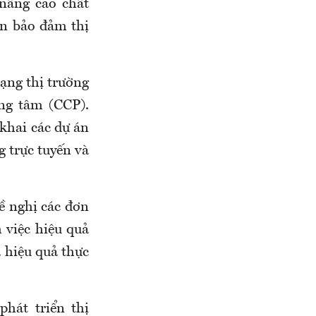
 nâng cao chất
ần bảo đảm thị
hạng thị trường
ng tâm (CCP).
 khai các dự án
g trực tuyến và
 nghị các đơn
 việc hiệu quả
à hiệu quả thực
hát triển thị