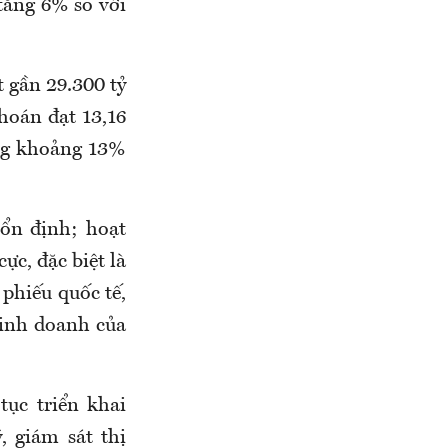
tăng 6% so với
t gần 29.300 tỷ
hoán đạt 13,16
ơng khoảng 13%
 ổn định; hoạt
ực, đặc biệt là
 phiếu quốc tế,
kinh doanh của
ục triển khai
, giám sát thị