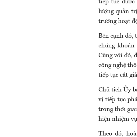
tiếp tục được
lượng quản tr
trường hoạt đ
Bên cạnh đó, t
chứng khoán 
Cùng với đó, đ
công nghệ thôn
tiếp tục cắt g
Chủ tịch Ủy 
vị tiếp tục p
trong thời gia
hiện nhiệm vụ
Theo đó, hoà