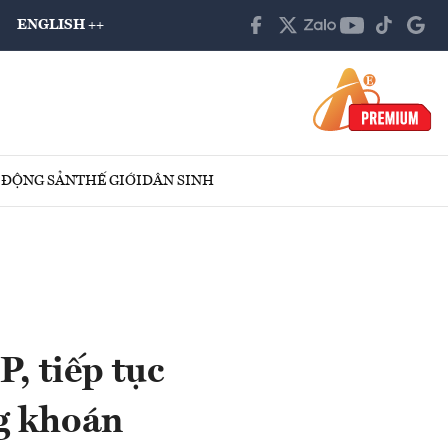
ENGLISH ++
 ĐỘNG SẢN
THẾ GIỚI
DÂN SINH
, tiếp tục
ng khoán