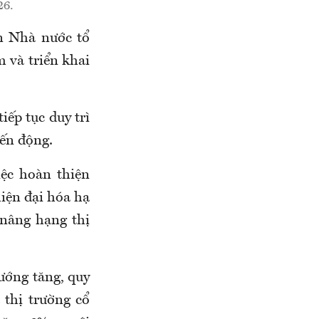
26.
n Nhà nước tổ
 và triển khai
ếp tục duy trì
iến động.
iệc hoàn thiện
iện đại hóa hạ
 nâng hạng thị
hướng tăng, quy
 thị trường cổ