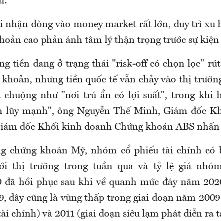
i.
i nhận dòng vào money market rất lớn, duy trì xu
khoản cao phản ánh tâm lý thận trọng trước sự kiện
g tiền đang ở trạng thái "risk-off có chọn lọc" rú
 khoản, nhưng tiền quốc tế vẫn chảy vào thị trường
 chuộng như "nơi trú ẩn có lợi suất", trong khi
ch lũy mạnh", ông Nguyễn Thế Minh, Giám đốc K
 Giám đốc Khối kinh doanh Chứng khoán ABS nhấ
ng chứng khoán Mỹ, nhóm cổ phiếu tài chính có 
ới thị trường trong tuần qua và tỷ lệ giá nhóm
 đã hồi phục sau khi về quanh mức đáy năm 202
9, đây cũng là vùng thấp trong giai đoạn năm 2009
i chính) và 2011 (giai đoạn siêu lạm phát diễn ra t