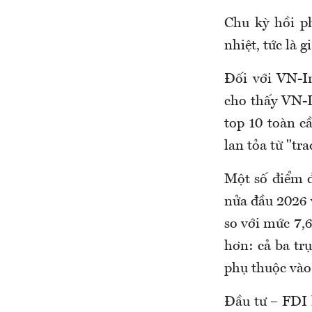
Chu kỳ hồi ph
nhiệt, tức là g
Đối với VN-I
cho thấy VN-I
top 10 toàn c
lan tỏa từ "tr
Một số điểm đ
nửa đầu 2026 v
so với mức 7,
hơn: cả ba trụ
phụ thuộc vào
Đầu tư – FDI 