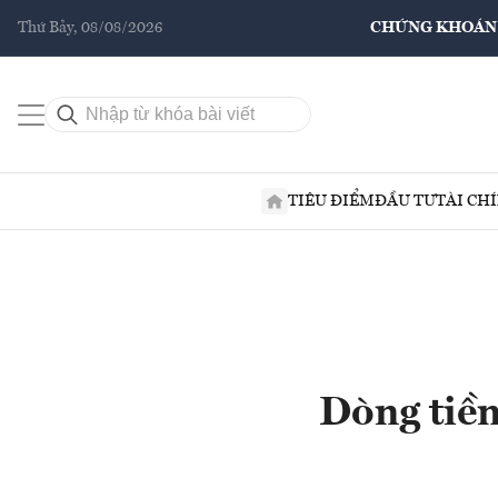
Thứ Bảy, 08/08/2026
CHỨNG KHOÁN
TIÊU ĐIỂM
ĐẦU TƯ
TÀI CH
Dòng tiền