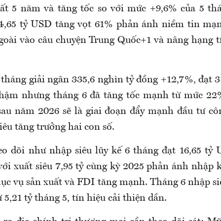
ất 5 năm và tăng tốc so với mức +9,6% của 5 th
34,65 tỷ USD tăng vọt 61% phản ánh niềm tin mạ
goài vào câu chuyện Trung Quốc+1 và nâng hạng 
 tháng giải ngân 335,6 nghìn tỷ đồng +12,7%, đạt 
hậm nhưng tháng 6 đã tăng tốc mạnh từ mức 22%
au năm 2026 sẽ là giai đoạn đẩy mạnh đầu tư côn
iêu tăng trưởng hai con số.
eo dõi như nhập siêu lũy kế 6 tháng đạt 16,65 tỷ
với xuất siêu 7,95 tỷ cùng kỳ 2025 phản ánh nhập
hục vụ sản xuất và FDI tăng mạnh. Tháng 6 nhập si
 5,21 tỷ tháng 5, tín hiệu cải thiện dần.