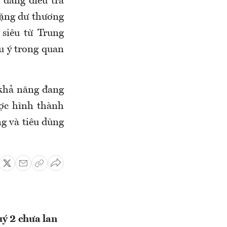
 đang điều tra
hặng dư thương
siêu từ Trung
ưu ý trong quan
khả năng đang
ược hình thành
ng và tiêu dùng
uý 2 chưa lan