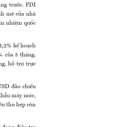
áng trước. FDI
nh mẽ của nhà
tín nhiệm quốc
31,2% kế hoạch
 của 5 tháng.
g, hỗ trợ trực
 USD đảo chiều
 khẩu máy móc,
êu thu hẹp còn