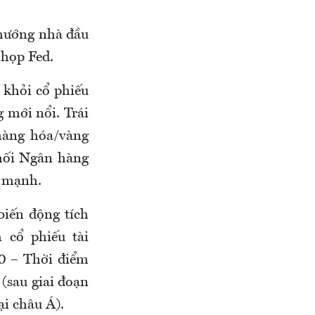
 hướng nhà đầu
 họp Fed.
t khỏi cổ phiếu
 mới nổi. Trái
 hàng hóa/vàng
hối Ngân hàng
n mạnh.
biến động tích
 cổ phiếu tài
0 – Thời điểm
 (sau giai đoạn
ại châu Á).