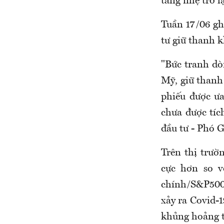
tăng nhẹ trở lạ
Tuần 17/06 gh
tư giữ thanh 
"Bức tranh dòn
Mỹ, giữ thanh
phiếu được ưa
chưa được tí
đầu tư - Phó
Trên thị trườ
cực hơn so v
chính/S&P500
xảy ra Covid-1
khủng hoảng tà