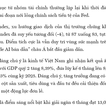
ục từ nhóm tài chính thường lặp lại khi thời đi
iai đoạn nới lỏng chính sách tiền tệ của Fed.
ndex, xu hướng giao dịch của thị trường chứng k
ndex đã suy yếu tương đối (-4), từ 87 xuống 83, tụ
ầu. Điểm tích cực là vẫn duy trì vùng sức mạnh trê
ade AI bán dẫn" châu Á bắt đầu giảm dần.
áng chú ý là kinh tế Việt Nam ghi nhận kết quả 
ới GDP quý 2 tăng 8,39%, đưa lũy kế 6 tháng lên 8
63% cùng kỳ 2025. Đáng chú ý, tăng trưởng đang có 
 cột sản xuất, tiêu dùng và đầu tư đều cải thiện đồ
 một động lực đơn lẻ.
là điểm sáng nổi bật khi giải ngân 6 tháng đạt 13,