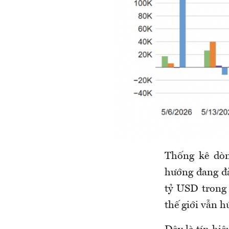
Thống kê dòn
hướng đang đả
tỷ USD trong 
thế giới vẫn h