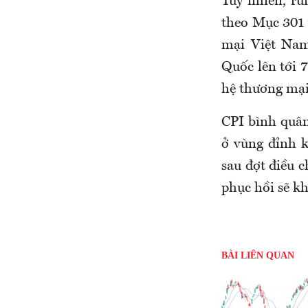
Tuy nhiên, rủ
theo Mục 301 
mại Việt Nam
Quốc lên tới 7
hệ thương mại
CPI bình quâ
ở vùng đỉnh k
sau đợt điều c
phục hồi sẽ kh
BÀI LIÊN QUAN