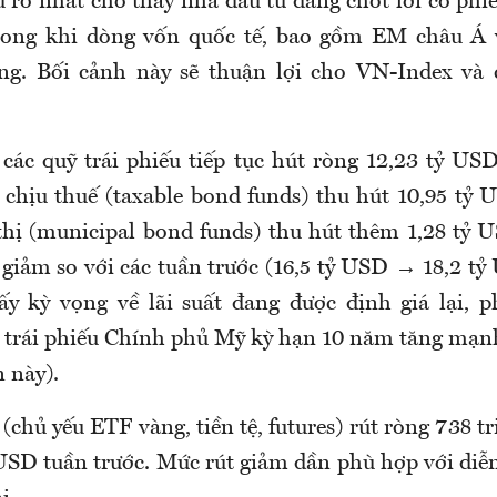
u rõ nhất cho thấy nhà đầu tư đang chốt lời cổ ph
rong khi dòng vốn quốc tế, bao gồm EM châu Á v
ng. Bối cảnh này sẽ thuận lợi cho VN-Index và c
 các quỹ trái phiếu tiếp tục hút ròng 12,23 tỷ USD
u chịu thuế (taxable bond funds) thu hút 10,95 tỷ 
 thị (municipal bond funds) thu hút thêm 1,28 tỷ 
 giảm so với các tuần trước (16,5 tỷ USD → 18,2 t
y kỳ vọng về lãi suất đang được định giá lại, 
t trái phiếu Chính phủ Mỹ kỳ hạn 10 năm tăng mạn
 này).
chủ yếu ETF vàng, tiền tệ, futures) rút ròng 738 
 USD tuần trước. Mức rút giảm dần phù hợp với diễ