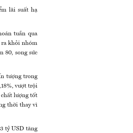
ểm lãi suất hạ
hoán tuần qua
t ra khỏi nhóm
n 80, song sức
ấn tượng trong
,18%, vượt trội
chất lượng tốt
ng thời thay vì
03 tỷ USD tăng