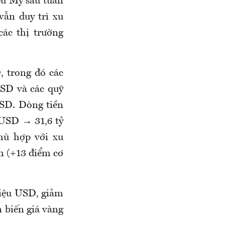
iếu Mỹ sau tuần
ẫn duy trì xu
ác thị trường
, trong đó các
USD và các quỹ
USD. Dòng tiền
ỷ USD → 31,6 tỷ
phù hợp với xu
h (+13 điểm cơ
triệu USD, giảm
n biến giá vàng