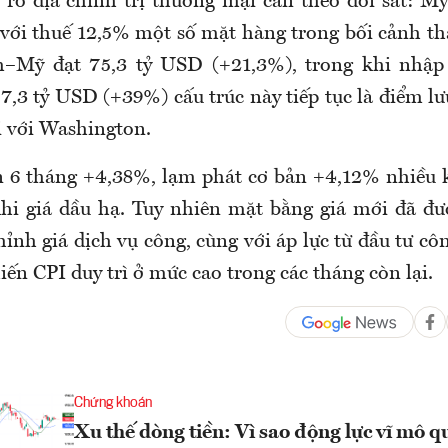
i ro địa chính trị thương mại cần theo dõi sát: Mỹ
với thuế 12,5% một số mặt hàng trong bối cảnh t
–Mỹ đạt 75,3 tỷ USD (+21,3%), trong khi nhập 
7,3 tỷ USD (+39%) cấu trúc này tiếp tục là điểm l
 với Washington.
n 6 tháng +4,38%, lạm phát cơ bản +4,12% nhiều 
hi giá dầu hạ. Tuy nhiên mặt bằng giá mới đã đ
hỉnh giá dịch vụ công, cùng với áp lực từ đầu tư cô
iến CPI duy trì ở mức cao trong các tháng còn lại.
Chứng khoán
Xu thế dòng tiền: Vì sao động lực vĩ mô q