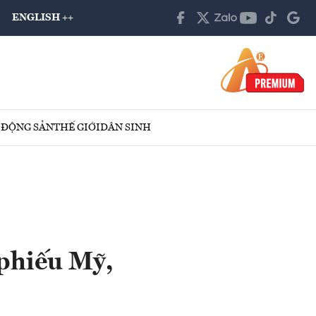
ENGLISH ++
 ĐỘNG SẢN
THẾ GIỚI
DÂN SINH
 phiếu Mỹ,