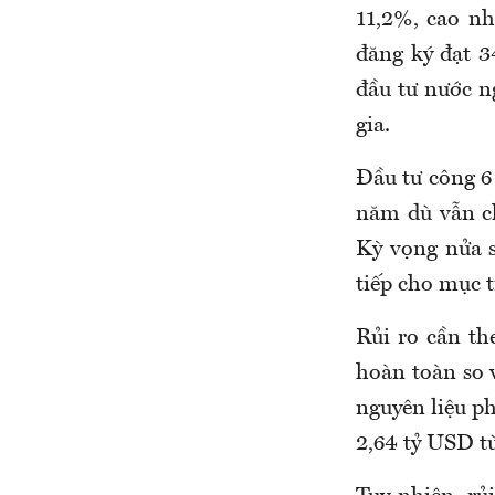
11,2%, cao nh
đăng ký đạt 
đầu tư nước n
gia.
Đầu tư công 6
năm dù vẫn c
Kỳ vọng nửa s
tiếp cho mục t
Rủi ro cần th
hoàn toàn so 
nguyên liệu p
2,64 tỷ USD từ