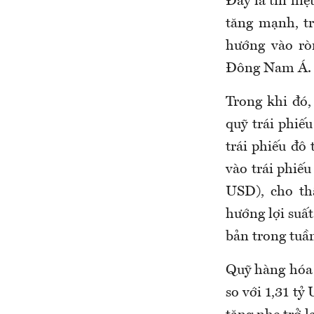
Đây là tín hiệ
tăng mạnh, t
hướng vào rò
Đông Nam Á.
Trong khi đó,
quỹ trái phiế
trái phiếu đô
vào trái phiếu
USD), cho thấ
hướng lợi suấ
bản trong tuần
Quỹ hàng hóa (
so với 1,31 tỷ