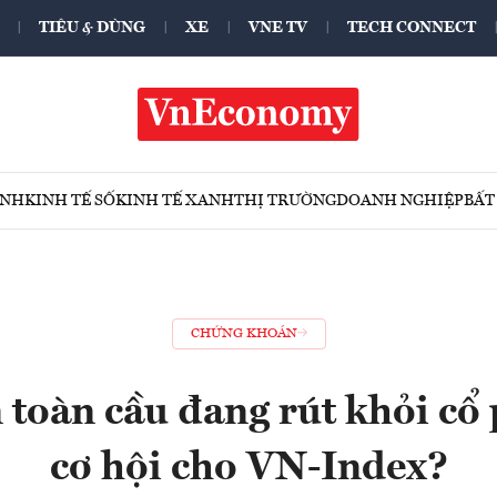
TIÊU & DÙNG
XE
VNE TV
TECH CONNECT
ÍNH
KINH TẾ SỐ
KINH TẾ XANH
THỊ TRƯỜNG
DOANH NGHIỆP
BẤT
CHỨNG KHOÁN
 toàn cầu đang rút khỏi cổ
cơ hội cho VN-Index?