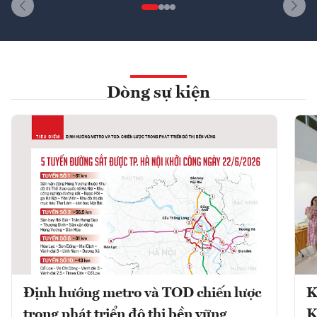
Dòng sự kiện
Định hướng metro và TOD chiến lược
K
trong phát triển đô thị bền vững
K