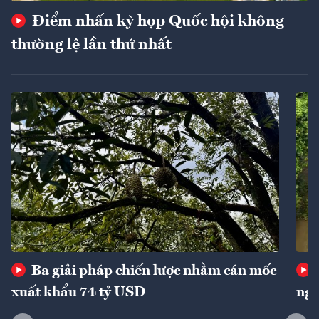
Điểm nhấn kỳ họp Quốc hội không
thường lệ lần thứ nhất
Ba giải pháp chiến lược nhằm cán mốc
xuất khẩu 74 tỷ USD
ngu