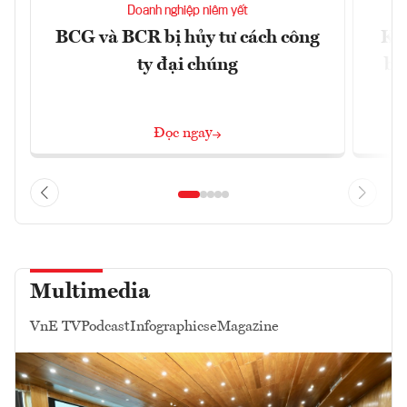
Doanh nghiệp niêm yết
BCG và BCR bị hủy tư cách công
Kh
ty đại chúng
ba
Đọc ngay
Multimedia
VnE TV
Podcast
Infographics
eMagazine