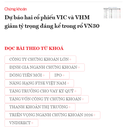
Chứng khoán
Dự báo hai cổ phiếu VIC và VHM
giảm tỷ trọng đáng kể trong rổ VN30
ĐỌC BÀI THEO TỪ KHOÁ
CÔNG TY CHỨNG KHOÁN LỚN
ĐỊNH GIÁ NGÀNH CHỨNG KHOÁN
DÒNG TIỀN MỚI
IPO
NÂNG HẠNG FTSE VIỆT NAM
TĂNG TRƯỞNG CHO VAY KÝ QUỸ
TĂNG VỐN CÔNG TY CHỨNG KHOÁN
THANH KHOẢN THỊ TRƯỜNG
TRIỂN VỌNG NGÀNH CHỨNG KHOÁN 2026
VNDIRECT