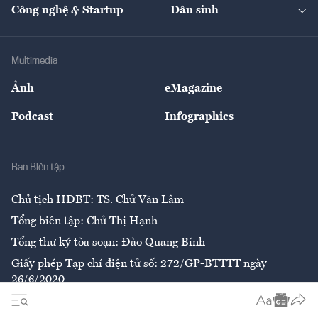
Nhà đầu tư
Du lịch
Công nghệ & Startup
Dân sinh
Tư vấn
Nông sản
Doanh nhân
Tư vấn Tiêu & Dùng
Infographics
Hạ tầng
Sức khỏe
Khung pháp lý
Doanh nghiệp
Địa phương
Thị trường
Bảo hiểm
Multimedia
Sự kiện
Nhân lực
Ảnh
eMagazine
Đẹp +
An sinh
Podcast
Infographics
Giải trí
Y tế
Nhà
Ban Biên tập
Ẩm thực
Chủ tịch HĐBT: TS. Chử Văn Lâm
Tổng biên tập: Chử Thị Hạnh
Tổng thư ký tòa soạn: Đào Quang Bính
Giấy phép Tạp chí điện tử số: 272/GP-BTTTT ngày
26/6/2020