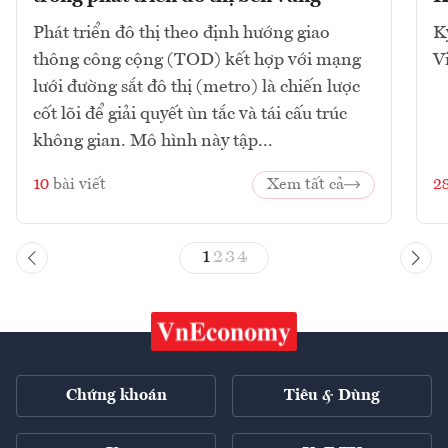
Phát triển đô thị theo định hướng giao
K
thông công cộng (TOD) kết hợp với mạng
V
lưới đường sắt đô thị (metro) là chiến lược
cốt lõi để giải quyết ùn tắc và tái cấu trúc
không gian. Mô hình này tập...
10
bài viết
Xem tất cả
2
1
2
3
4
Chứng khoán
Tiêu & Dùng