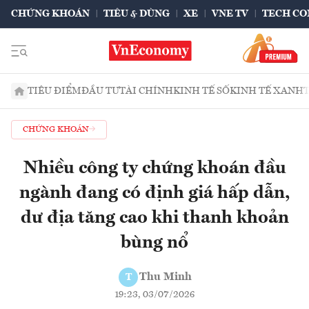
CHỨNG KHOÁN
TIÊU & DÙNG
XE
VNE TV
TECH CO
TIÊU ĐIỂM
ĐẦU TƯ
TÀI CHÍNH
KINH TẾ SỐ
KINH TẾ XANH
CHỨNG KHOÁN
Nhiều công ty chứng khoán đầu
ngành đang có định giá hấp dẫn,
dư địa tăng cao khi thanh khoản
bùng nổ
Thu Minh
T
19:23, 03/07/2026