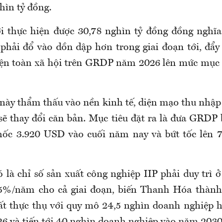
hìn tỷ đồng.
i thực hiện được 30,78 nghìn tỷ đồng đồng nghĩa
 phải đổ vào dồn dập hơn trong giai đoạn tới, đẩy 
iện toàn xã hội trên GRDP năm 2026 lên mức mục t
 này thẩm thấu vào nền kinh tế, diện mạo thu nhập
sẽ thay đổi căn bản. Mục tiêu đặt ra là đưa GRDP
ốc 3.920 USD vào cuối năm nay và bứt tốc lên 
ó là chỉ số sản xuất công nghiệp IIP phải duy trì
5%/năm cho cả giai đoạn, biến Thanh Hóa thành
ất thực thụ với quy mô 24,5 nghìn doanh nghiệp 
6 và tiến tới 40 nghìn doanh nghiệp vào năm 2030