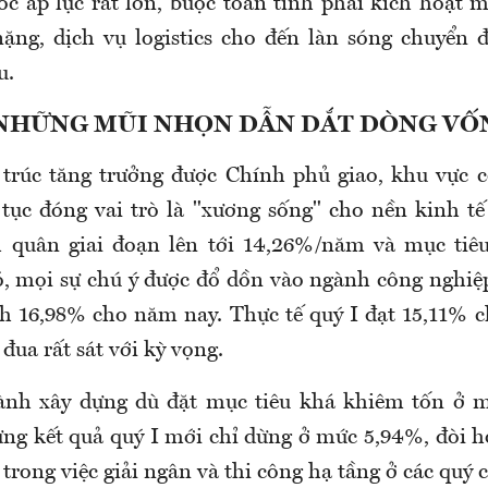
c áp lực rất lớn, buộc toàn tỉnh phải kích hoạt m
ặng, dịch vụ logistics cho đến làn sóng chuyển 
u.
​NHỮNG MŨI NHỌN DẪN DẮT DÒNG VỐ
 trúc tăng trưởng được Chính phủ giao, khu vực 
 tục đóng vai trò là "xương sống" cho nền kinh t
h quân giai đoạn lên tới 14,26%/năm và mục tiê
, mọi sự chú ý được đổ dồn vào ngành công nghiệp
ích 16,98% cho năm nay. Thực tế quý I đạt 15,11% 
đua rất sát với kỳ vọng.
gành xây dựng dù đặt mục tiêu khá khiêm tốn ở 
g kết quả quý I mới chỉ dừng ở mức 5,94%, đòi h
rong việc giải ngân và thi công hạ tầng ở các quý 