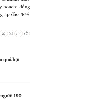
uy hoạch; đồng
ọng áp đảo 36%
u quả hội
 người 190