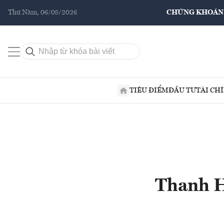
Thứ Năm, 06/08/2026
CHỨNG KHOÁN
TIÊU ĐIỂM
ĐẦU TƯ
TÀI CH
Thanh H