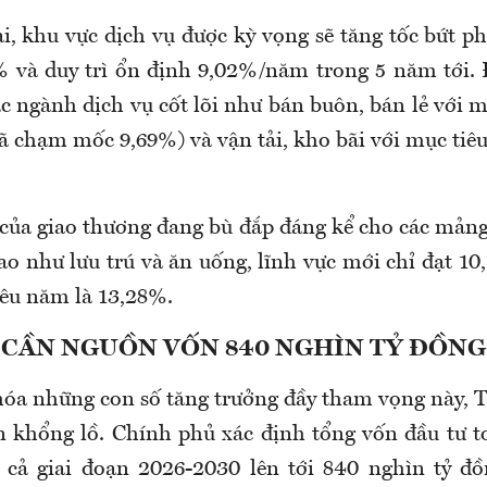
ại, khu vực dịch vụ được kỳ vọng sẽ tăng tốc bứt p
 và duy trì ổn định 9,02%/năm trong 5 năm tới.
c ngành dịch vụ cốt lõi như bán buôn, bán lẻ với m
ã chạm mốc 9,69%) và vận tải, kho bãi với mục tiê
của giao thương đang bù đắp đáng kể cho các mản
ao như lưu trú và ăn uống, lĩnh vực mới chỉ đạt 10
iêu năm là 13,28%.
​CẦN NGUỒN VỐN 840 NGHÌN TỶ ĐỒNG
 hóa những con số tăng trưởng đầy tham vọng này,
 khổng lồ. Chính phủ xác định tổng vốn đầu tư t
 cả giai đoạn 2026-2030 lên tới 840 nghìn tỷ đồ