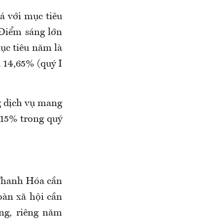
há với mục tiêu
 Điểm sáng lớn
ục tiêu năm là
u 14,65% (quý I
g dịch vụ mang
,15% trong quý
 Thanh Hóa cần
oàn xã hội cần
ng, riêng năm