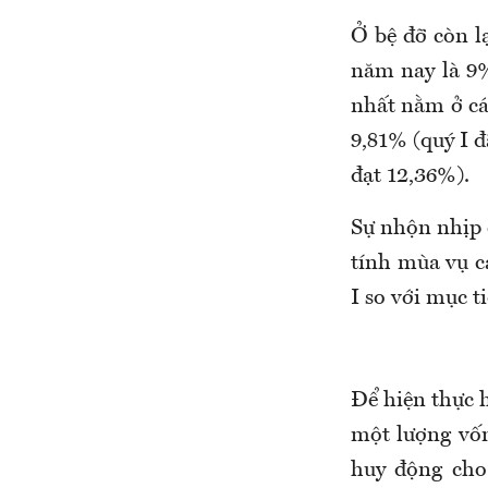
​Ở bệ đỡ còn l
năm nay là 9%
nhất nằm ở cá
9,81% (quý I đ
đạt 12,36%).
Sự nhộn nhịp 
tính mùa vụ c
I so với mục t
​Để hiện thực
một lượng vốn
huy động cho