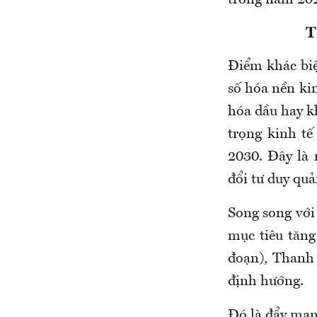
​
​Điểm khác biệ
số hóa nền ki
hóa dầu hay k
trọng kinh t
2030. Đây là 
đổi tư duy quả
​Song song với
mục tiêu tăn
đoạn), Thanh
định hướng.
Đó là đẩy mạn