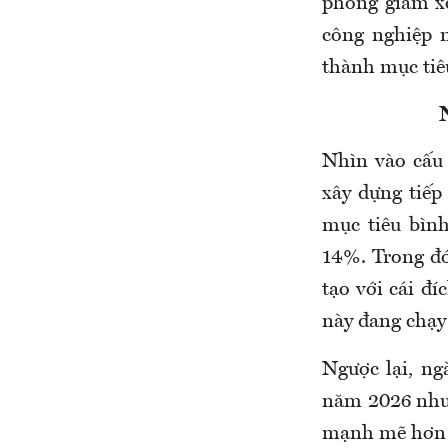
phóng giảm xó
công nghiệp n
thành mục tiê
​Nhìn vào cấu
xây dựng tiếp
mục tiêu bìn
14%. Trong đó
tạo với cái đ
này đang chạy 
Ngược lại, n
năm 2026 nhưn
mạnh mẽ hơn t