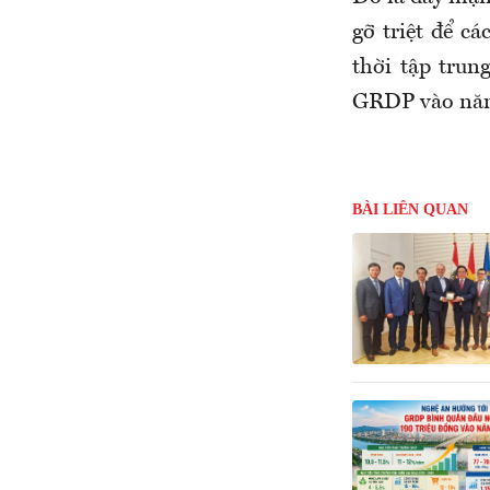
gỡ triệt để c
thời tập trun
GRDP vào nă
BÀI LIÊN QUAN