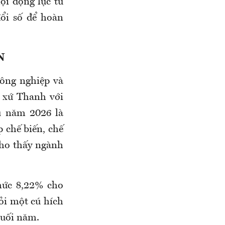
ọi động lực từ
đổi số để hoàn
N
công nghiệp và
ế xứ Thanh với
u năm 2026 là
 chế biến, chế
cho thấy ngành
mức 8,22% cho
ỏi một cú hích
cuối năm.