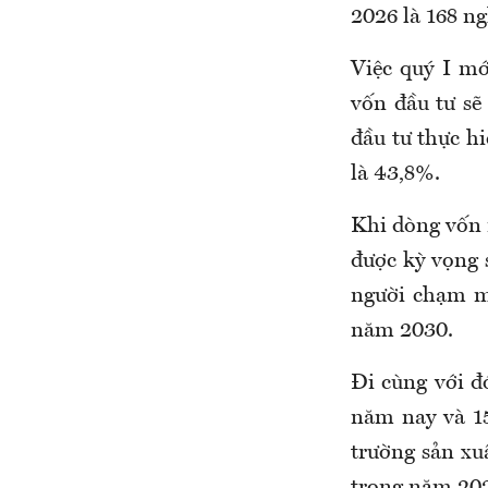
2026 là 168 ng
Việc quý I mớ
vốn đầu tư sẽ
đầu tư thực h
là 43,8%.
​Khi dòng vốn
được kỳ vọng 
người chạm m
năm 2030.
Đi cùng với đ
năm nay và 1
trường sản xu
trong năm 202