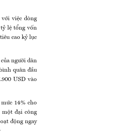
 với việc dòng
tỷ lệ tổng vốn
iêu cao kỷ lục
 của người dân
 bình quân đầu
7.900 USD vào
 ở mức 14% cho
 một đại công
hoạt động ngay
.