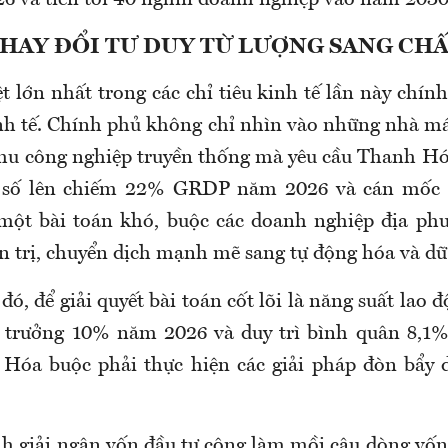
THAY ĐỔI TƯ DUY TỪ LƯỢNG SANG CH
t lớn nhất trong các chỉ tiêu kinh tế lần này chính
nh tế. Chính phủ không chỉ nhìn vào những nhà má
hu công nghiệp truyền thống mà yêu cầu Thanh Hó
ế số lên chiếm 22% GRDP năm 2026 và cán mố
một bài toán khó, buộc các doanh nghiệp địa ph
n trị, chuyển dịch mạnh mẽ sang tự động hóa và dữ 
 đó, để giải quyết bài toán cốt lõi là năng suất lao đ
g trưởng 10% năm 2026 và duy trì bình quân 8,1%
 Hóa buộc phải thực hiện các giải pháp đòn bẩy 
h giải ngân vốn đầu tư công làm mồi câu dòng vốn