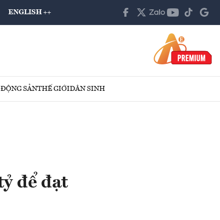
ENGLISH ++
 ĐỘNG SẢN
THẾ GIỚI
DÂN SINH
ỷ để đạt