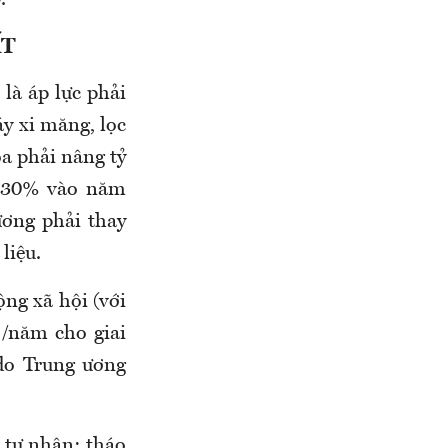
ẤT
 là áp lực phải
y xi măng, lọc
a phải nâng tỷ
c 30% vào năm
ương phải thay
liệu.
ộng xã hội (với
/năm cho giai
do Trung ương
 tư nhân; tháo