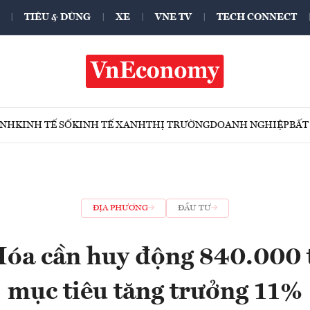
TIÊU & DÙNG
XE
VNE TV
TECH CONNECT
ÍNH
KINH TẾ SỐ
KINH TẾ XANH
THỊ TRƯỜNG
DOANH NGHIỆP
BẤT
ĐỊA PHƯƠNG
ĐẦU TƯ
óa cần huy động 840.000 t
mục tiêu tăng trưởng 11%