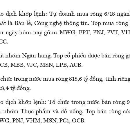
iao dịch khớp lệnh: Tự doanh mua ròng 6/18 ng
t là Bán lẻ, Công nghệ thông tin. Top mua ròng
ên ngày hôm nay gồm: MWG, FPT, PNJ, PVT, V
CG.
là nhóm Ngân hàng. Top cổ phiếu được bán ròng 
CB, MBB, VJC, MSN, LPB, ACB.
chức trong nước mua ròng 818,6 tỷ đồng, tính riên
3,4 tỷ đồng.
ao dịch khớp lệnh: Tổ chức trong nước bán ròng 9
 là nhóm Thực phẩm và đồ uống. Top bán ròng 
WG, PNJ, VHM, MSN, PC1, OCB.