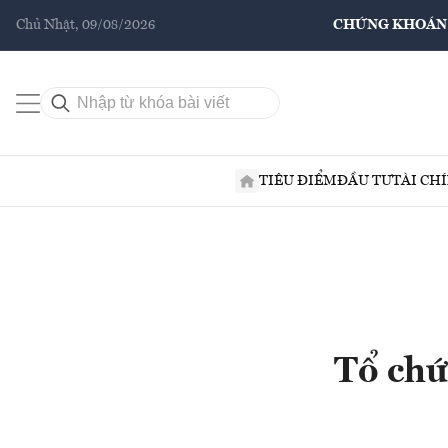
Chủ Nhật, 09/08/2026
CHỨNG KHOÁN
TIÊU ĐIỂM
ĐẦU TƯ
TÀI CH
Tổ chứ