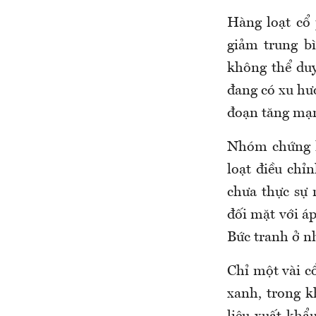
Hàng loạt cổ
giảm trung b
không thể duy
đang có xu hướ
đoạn tăng mạn
Nhóm chứng k
loạt điều chỉ
chưa thực sự 
đối mặt với 
Bức tranh ở n
Chỉ một vài 
xanh, trong k