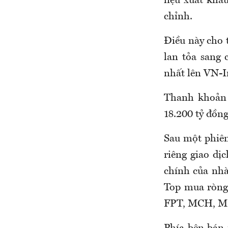
liệu xuất khẩ
chỉnh.
Điều này cho 
lan tỏa sang 
nhất lên VN-I
Thanh khoản b
18.200 tỷ đồng
Sau một phiên
riêng giao dị
chính của nhà
Top mua ròng
FPT, MCH, MB