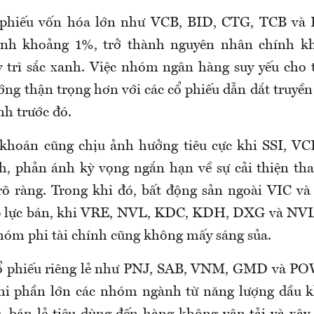
 phiếu vốn hóa lớn như VCB, BID, CTG, TCB và 
ình khoảng 1%, trở thành nguyên nhân chính k
 trì sắc xanh. Việc nhóm ngân hàng suy yếu cho 
ng thận trọng hơn với các cổ phiếu dẫn dắt truyền
h trước đó.
hoán cũng chịu ảnh hưởng tiêu cực khi SSI, VC
nh, phản ánh kỳ vọng ngắn hạn về sự cải thiện t
rõ ràng. Trong khi đó, bất động sản ngoài VIC v
áp lực bán, khi VRE, NVL, KDC, KDH, DXG và NVL 
hóm phi tài chính cũng không mấy sáng sủa.
cổ phiếu riêng lẻ như PNJ, SAB, VNM, GMD và POW
hi phần lớn các nhóm ngành từ năng lượng dầu k