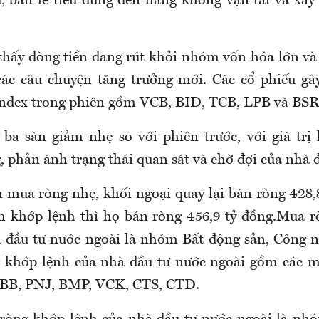
u, bán lẻ tiêu dùng đến hàng không vận tải và xây
thấy dòng tiền đang rút khỏi nhóm vốn hóa lớn và
các câu chuyện tăng trưởng mới. Các cổ phiếu g
ndex trong phiên gồm VCB, BID, TCB, LPB và BSR
a sàn giảm nhẹ so với phiên trước, với giá trị
, phản ánh trạng thái quan sát và chờ đợi của nhà đ
 mua ròng nhẹ, khối ngoại quay lại bán ròng 428,8
ch khớp lệnh thì họ bán ròng 456,9 tỷ đồng.Mua 
 đầu tư nước ngoài là nhóm Bất động sản, Công n
 khớp lệnh của nhà đầu tư nước ngoài gồm các 
B, PNJ, BMP, VCK, CTS, CTD.