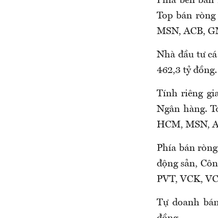
Phía bên bán
Top bán ròng
MSN, ACB, GM
Nhà đầu tư cá
462,3 tỷ đồng.
Tính riêng gi
Ngân hàng. T
HCM, MSN, A
Phía bán ròng
động sản, Cô
PVT, VCK, VC
Tự doanh bán 