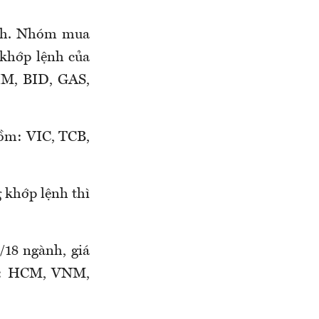
ành. Nhóm mua
 khớp lệnh của
HM, BID, GAS,
gồm: VIC, TCB,
g khớp lệnh thì
/18 ngành, giá
có: HCM, VNM,