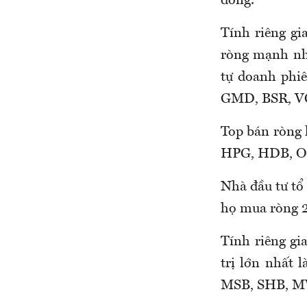
đồng.
Tính riêng g
ròng mạnh nhấ
tự doanh phi
GMD, BSR, V
Top bán ròng 
HPG, HDB, O
Nhà đầu tư tổ 
họ mua ròng 2
Tính riêng gi
trị lớn nhất
MSB, SHB, M