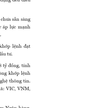
 dựng đều điều
 chưa sẵn sàng
ây áp lực mạnh
.
 khớp lệnh đạt
ầu tư.
 tỷ đồng, tính
ròng khớp lệnh
ghệ thông tin.
mã: VIC, VNM,