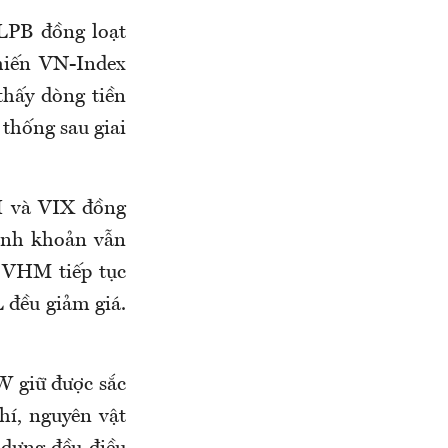
LPB đồng loạt
hiến VN-Index
thấy dòng tiền
 thống sau giai
I và VIX đồng
hanh khoản vẫn
à VHM tiếp tục
đều giảm giá.
 giữ được sắc
hí, nguyên vật