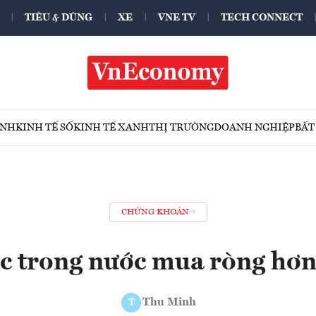
TIÊU & DÙNG
XE
VNE TV
TECH CONNECT
ÍNH
KINH TẾ SỐ
KINH TẾ XANH
THỊ TRƯỜNG
DOANH NGHIỆP
BẤT
CHỨNG KHOÁN
c trong nước mua ròng hơn
Thu Minh
T