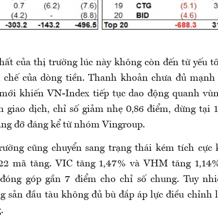
hất của thị trường lúc này không còn đến từ yếu t
 chế của dòng tiền. Thanh khoản chưa đủ mạnh 
mới khiến VN-Index tiếp tục dao động quanh vùng
n giao dịch, chỉ số giảm nhẹ 0,86 điểm, dừng tại 1
âng đỡ đáng kể từ nhóm Vingroup.
rường cũng chuyển sang trạng thái kém tích cực
122 mã tăng. VIC tăng 1,47% và VHM tăng 1,14%,
 đóng góp gần 7 điểm cho chỉ số chung. Tuy nhiê
 sản đầu tàu không đủ bù đắp áp lực điều chỉnh 
.