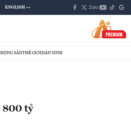
ENGLISH ++
 ĐỘNG SẢN
THẾ GIỚI
DÂN SINH
 800 tỷ