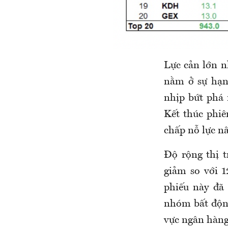
Lực cản lớn n
nằm ở sự hạn
nhịp bứt phá 
Kết thúc phiê
chấp nỗ lực n
Độ rộng thị t
giảm so với 
phiếu này đã
nhóm bất động
vực ngân hàng