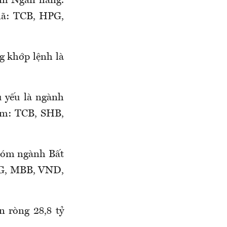
óm Ngân hàng.
mã: TCB, HPG,
g khớp lệnh là
ủ yếu là ngành
ồm: TCB, SHB,
nhóm ngành Bất
WG, MBB, VND,
n ròng 28,8 tỷ