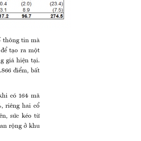
ố thông tin mà
để tạo ra một
 giá hiện tại.
.866 điểm, bất
 khi có 164 mã
 riêng hai cổ
n, sức kéo từ
lan rộng ở khu