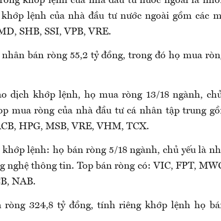
 ròng khớp lệnh của nhà đầu tư nước ngoài là nh
 khớp lệnh của nhà đầu tư nước ngoài gồm các 
D, SHB, SSI, VPB, VRE.
 nhân bán ròng 55,2 tỷ đồng, trong đó họ mua ròn
ao dịch khớp lệnh, họ mua ròng 13/18 ngành, ch
op mua ròng của nhà đầu tư cá nhân tập trung g
CB, HPG, MSB, VRE, VHM, TCX.
 khớp lệnh: họ bán ròng 5/18 ngành, chủ yếu là 
ng nghệ thông tin. Top bán ròng có: VIC, FPT, M
B, NAB.
ròng 324,8 tỷ đồng, tính riêng khớp lệnh họ bá