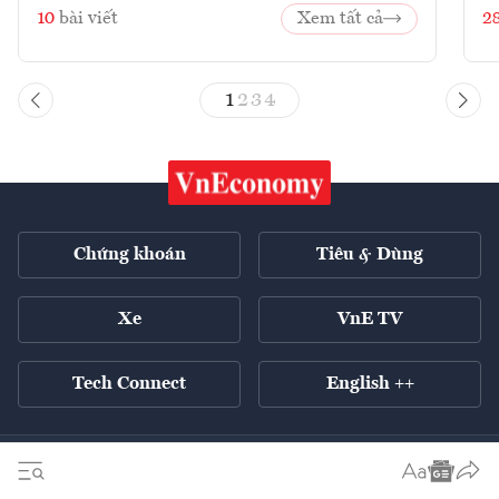
10
bài viết
Xem tất cả
2
1
2
3
4
Chứng khoán
Tiêu & Dùng
Xe
VnE TV
Tech Connect
English ++
Tất cả chuyên mục