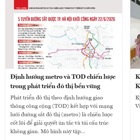
Định hướng metro và TOD chiến lược
K
trong phát triển đô thị bền vững
K
Phát triển đô thị theo định hướng giao
K
thông công cộng (TOD) kết hợp với mạng
V
lưới đường sắt đô thị (metro) là chiến lược
cốt lõi để giải quyết ùn tắc và tái cấu trúc
không gian. Mô hình này tập...