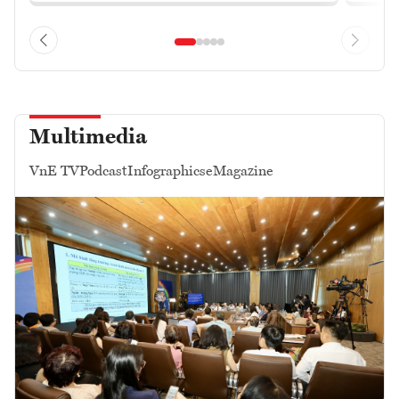
Multimedia
VnE TV
Podcast
Infographics
eMagazine