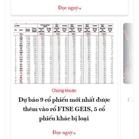
Đọc ngay
Chứng khoán
Dự báo 9 cổ phiếu mới nhất được
Có t
thêm vào rổ FTSE GEIS, 5 cổ
phiếu khác bị loại
Đọc ngay