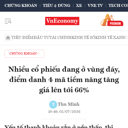
CHỨNG KHOÁN
TIÊU & DÙNG
XE
VNE TV
TECH CO
TIÊU ĐIỂM
ĐẦU TƯ
TÀI CHÍNH
KINH TẾ SỐ
KINH TẾ XANH
CHỨNG KHOÁN
Nhiều cổ phiếu đang ở vùng đáy,
điểm danh 4 mã tiềm năng tăng
giá lên tới 66%
Thu Minh
T
19:49, 01/07/2026
Yếu tố thanh khoản vẫn ở nền thấp, thị