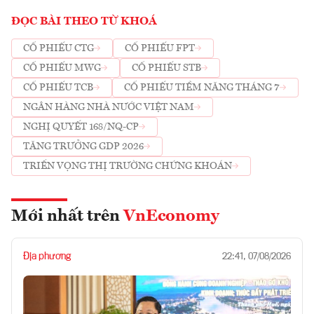
ĐỌC BÀI THEO TỪ KHOÁ
CỔ PHIẾU CTG
CỔ PHIẾU FPT
CỔ PHIẾU MWG
CỔ PHIẾU STB
CỔ PHIẾU TCB
CỔ PHIẾU TIỀM NĂNG THÁNG 7
NGÂN HÀNG NHÀ NƯỚC VIỆT NAM
NGHỊ QUYẾT 168/NQ-CP
TĂNG TRƯỞNG GDP 2026
TRIỂN VỌNG THỊ TRƯỜNG CHỨNG KHOÁN
Mới nhất trên
VnEconomy
Địa phương
22:41, 07/08/2026