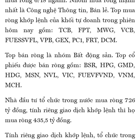
mua ròng 6/18 ngành. Nhóm mua ròng mạnh
nhất là Công nghệ Thông tin, Bán lẻ. Top mua
ròng khớp lệnh của khối tự doanh trong phiên
hôm nay gồm: TCB, FPT, MWG, VCB,
FUESSVFL, VPB, GEX, PC1, FRT, DCM.
Top bán ròng là nhóm Bất động sản. Top cổ
phiếu được bán ròng gồm: BSR, HPG, GMD,
HDG, MSN, NVL, VIC, FUEVFVND, VNM,
MCH.
Nhà đầu tư tổ chức trong nước mua ròng 726
tỷ đồng, tính riêng giao dịch khớp lệnh thì họ
mua ròng 435,5 tỷ đồng.
Tính riêng giao dịch khớp lệnh, tổ chức trong