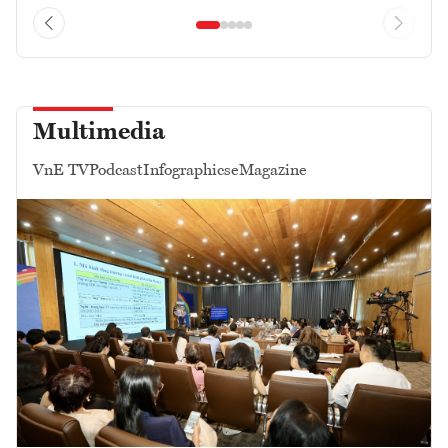
Multimedia
VnE TV
Podcast
Infographics
eMagazine