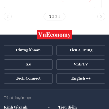
1
2
3
4
Chứng khoán
Tiêu & Dùng
Xe
VnE TV
Tech Connect
English ++
Tất cả chuyên mục
Kinh tế xanh
Tiêu điểm