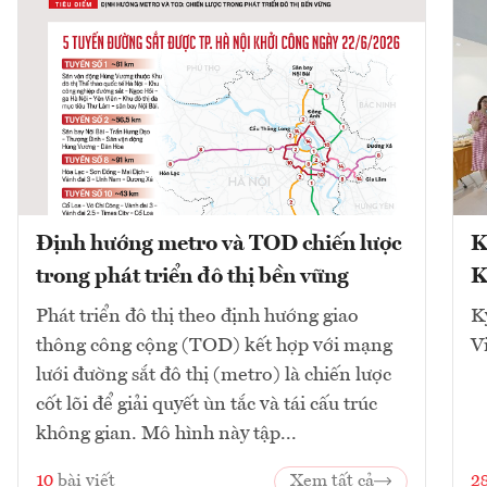
Định hướng metro và TOD chiến lược
K
trong phát triển đô thị bền vững
K
Phát triển đô thị theo định hướng giao
K
thông công cộng (TOD) kết hợp với mạng
V
lưới đường sắt đô thị (metro) là chiến lược
cốt lõi để giải quyết ùn tắc và tái cấu trúc
không gian. Mô hình này tập...
10
bài viết
Xem tất cả
2