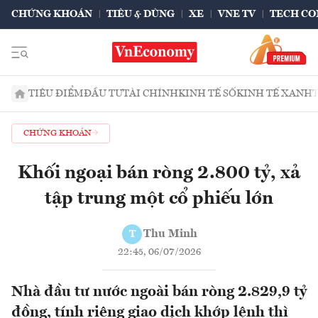
CHỨNG KHOÁN
TIÊU & DÙNG
XE
VNE TV
TECH CO
TIÊU ĐIỂM
ĐẦU TƯ
TÀI CHÍNH
KINH TẾ SỐ
KINH TẾ XANH
CHỨNG KHOÁN
Khối ngoại bán ròng 2.800 tỷ, xả
tập trung một cổ phiếu lớn
Thu Minh
T
22:45, 06/07/2026
Nhà đầu tư nước ngoài bán ròng 2.829,9 tỷ
đồng, tính riêng giao dịch khớp lệnh thì