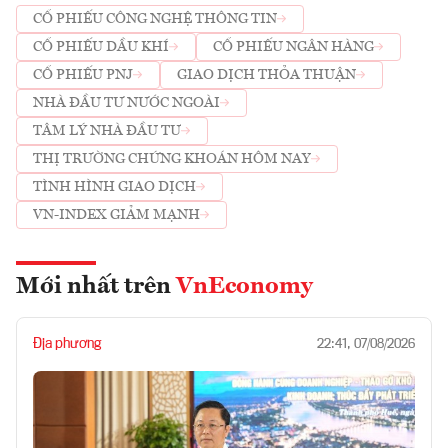
CỔ PHIẾU CÔNG NGHỆ THÔNG TIN
CỔ PHIẾU DẦU KHÍ
CỔ PHIẾU NGÂN HÀNG
CỔ PHIẾU PNJ
GIAO DỊCH THỎA THUẬN
NHÀ ĐẦU TƯ NƯỚC NGOÀI
TÂM LÝ NHÀ ĐẦU TƯ
THỊ TRƯỜNG CHỨNG KHOÁN HÔM NAY
TÌNH HÌNH GIAO DỊCH
VN-INDEX GIẢM MẠNH
Mới nhất trên
VnEconomy
Địa phương
22:41, 07/08/2026