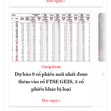
Đọc ngay
Chứng khoán
Dự báo 9 cổ phiếu mới nhất được
Có t
thêm vào rổ FTSE GEIS, 5 cổ
phiếu khác bị loại
Đọc ngay