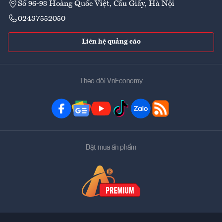
Số 96-98 Hoàng Quốc Việt, Cầu Giấy, Hà Nội
02437552050
Liên hệ quảng cáo
Theo dõi VnEconomy
Đặt mua ấn phẩm