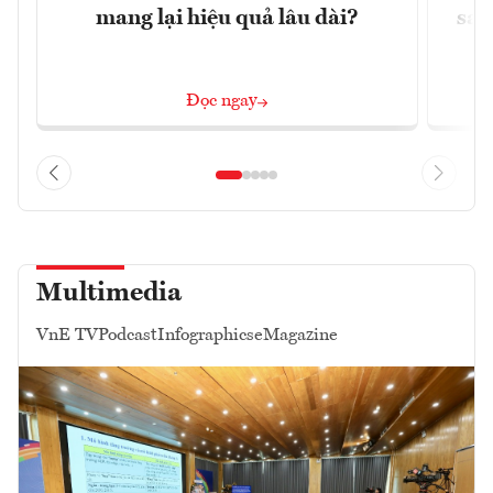
mang lại hiệu quả lâu dài?
sau
Đọc ngay
Multimedia
VnE TV
Podcast
Infographics
eMagazine