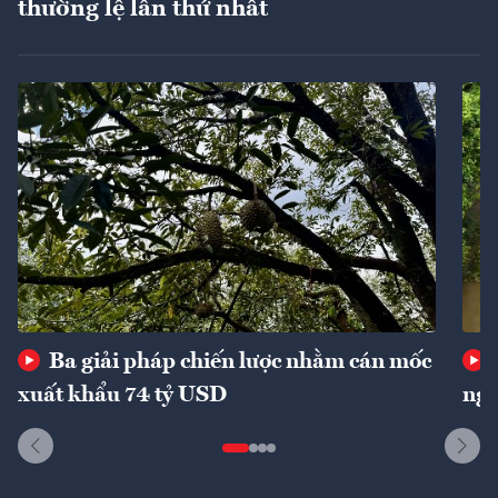
thường lệ lần thứ nhất
Ba giải pháp chiến lược nhằm cán mốc
xuất khẩu 74 tỷ USD
ngu