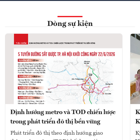
Dòng sự kiện
Định hướng metro và TOD chiến lược
K
trong phát triển đô thị bền vững
K
Phát triển đô thị theo định hướng giao
K