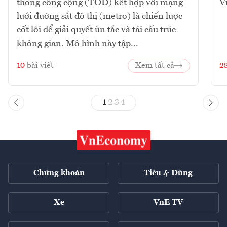
thông công cộng (TOD) kết hợp với mạng
V
lưới đường sắt đô thị (metro) là chiến lược
cốt lõi để giải quyết ùn tắc và tái cấu trúc
không gian. Mô hình này tập...
10
bài viết
Xem tất cả
2
1
2
3
4
Chứng khoán
Tiêu & Dùng
Xe
VnE TV