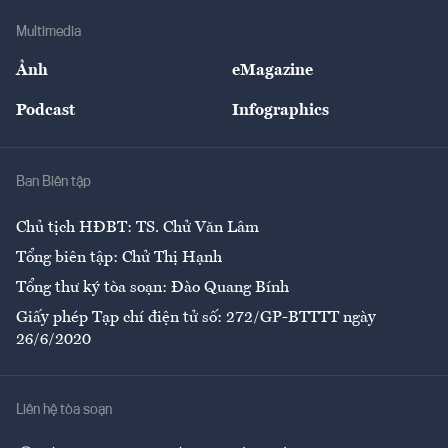
Doanh nghiệp
Địa phương
Thị trường
Bảo hiểm
Multimedia
Sự kiện
Nhân lực
Ảnh
eMagazine
Đẹp +
An sinh
Podcast
Infographics
Giải trí
Y tế
Nhà
Ban Biên tập
Ẩm thực
Chủ tịch HĐBT: TS. Chử Văn Lâm
Tổng biên tập: Chử Thị Hạnh
Tổng thư ký tòa soạn: Đào Quang Bính
Giấy phép Tạp chí điện tử số: 272/GP-BTTTT ngày
26/6/2020
Liên hệ tòa soạn