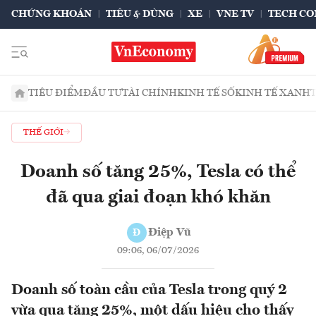
CHỨNG KHOÁN
TIÊU & DÙNG
XE
VNE TV
TECH CO
TIÊU ĐIỂM
ĐẦU TƯ
TÀI CHÍNH
KINH TẾ SỐ
KINH TẾ XANH
THẾ GIỚI
Doanh số tăng 25%, Tesla có thể
đã qua giai đoạn khó khăn
Điệp Vũ
Đ
09:06, 06/07/2026
Doanh số toàn cầu của Tesla trong quý 2
vừa qua tăng 25%, một dấu hiệu cho thấy