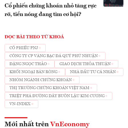
Cổ phiếu chứng khoán nhỏ tăng rực
rỡ, tiền nóng đang tìm cơ hội?
ĐỌC BÀI THEO TỪ KHOÁ
CỔ PHIẾU PNJ
CÔNG TY CP VÀNG BẠC ĐÁ QUÝ PHÚ NHUẬN
ĐẶNG NGỌC THẢO
GIAO DỊCH THỎA THUẬN
KHỐI NGOẠI BÁN RÒNG
NHÀ ĐẦU TƯ CÁ NHÂN
NHÓM NGÀNH CHỨNG KHOÁN
THỊ TRƯỜNG CHỨNG KHOÁN VIỆT NAM
TRIỆT PHÁ ĐƯỜNG DÂY BUÔN LẬU KIM CƯƠNG
VN-INDEX
Mới nhất trên
VnEconomy