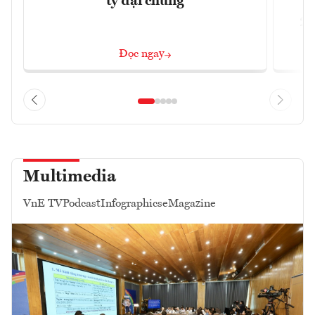
ty đại chúng
2/
Đọc ngay
Multimedia
VnE TV
Podcast
Infographics
eMagazine