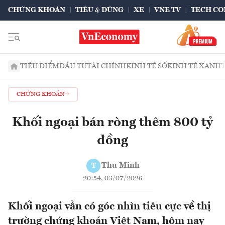
CHỨNG KHOÁN
TIÊU & DÙNG
XE
VNE TV
TECH CO
TIÊU ĐIỂM
ĐẦU TƯ
TÀI CHÍNH
KINH TẾ SỐ
KINH TẾ XANH
CHỨNG KHOÁN
Khối ngoại bán ròng thêm 800 tỷ
đồng
Thu Minh
T
20:54, 03/07/2026
Khối ngoại vẫn có góc nhìn tiêu cực về thị
trường chứng khoán Việt Nam, hôm nay