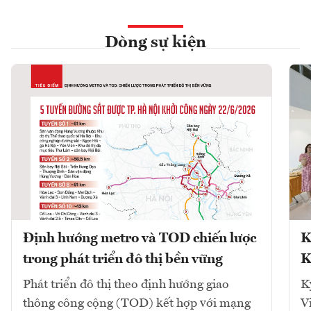
Dòng sự kiện
Định hướng metro và TOD chiến lược
K
trong phát triển đô thị bền vững
K
Phát triển đô thị theo định hướng giao
K
thông công cộng (TOD) kết hợp với mạng
V