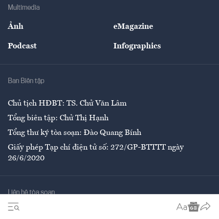
Địa phương
Thị trường
Bảo hiểm
Multimedia
Sự kiện
Nhân lực
Ảnh
eMagazine
Đẹp +
An sinh
Podcast
Infographics
Giải trí
Y tế
Nhà
Ban Biên tập
Ẩm thực
Chủ tịch HĐBT: TS. Chử Văn Lâm
Tổng biên tập: Chử Thị Hạnh
Tổng thư ký tòa soạn: Đào Quang Bính
Giấy phép Tạp chí điện tử số: 272/GP-BTTTT ngày
26/6/2020
Liên hệ tòa soạn
Số 96-98 Hoàng Quốc Việt, Cầu Giấy, Hà Nội