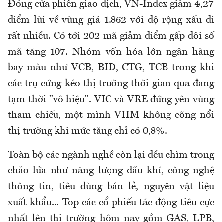
Đóng cửa phiên giao dịch, VN-Index giảm 4,27
điểm lùi về vùng giá 1.862 với độ rộng xấu đi
rất nhiều. Có tới 202 mã giảm điểm gấp đôi số
mã tăng 107. Nhóm vốn hóa lớn ngân hàng
bay màu như VCB, BID, CTG, TCB trong khi
các trụ cứng kéo thị trường thời gian qua đang
tạm thời "vô hiệu". VIC và VRE đứng yên vùng
tham chiếu, một mình VHM không cõng nổi
thị trường khi mức tăng chỉ có 0,8%.
Toàn bộ các ngành nghề còn lại đều chìm trong
chảo lửa như năng lượng dầu khí, công nghệ
thông tin, tiêu dùng bán lẻ, nguyên vật liệu
xuất khẩu... Top các cổ phiếu tác động tiêu cực
nhất lên thị trường hôm nay gồm GAS, LPB,