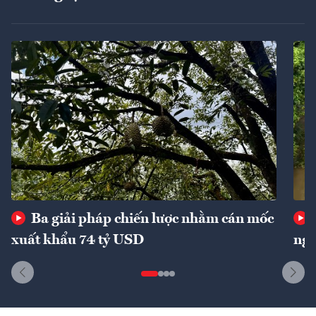
Ba giải pháp chiến lược nhằm cán mốc
xuất khẩu 74 tỷ USD
ngu