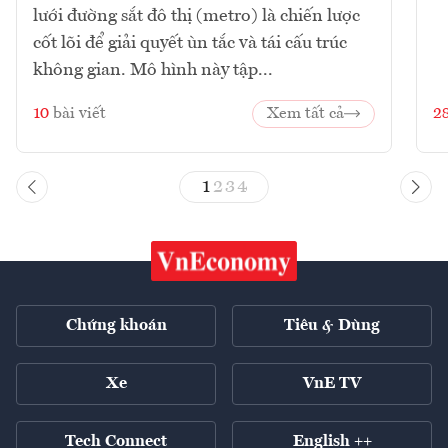
lưới đường sắt đô thị (metro) là chiến lược
cốt lõi để giải quyết ùn tắc và tái cấu trúc
không gian. Mô hình này tập...
10
bài viết
Xem tất cả
2
1
2
3
4
Chứng khoán
Tiêu & Dùng
Xe
VnE TV
Tech Connect
English ++