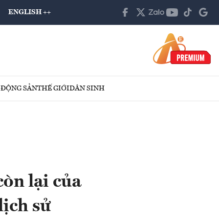
ENGLISH ++
 ĐỘNG SẢN
THẾ GIỚI
DÂN SINH
òn lại của
lịch sử