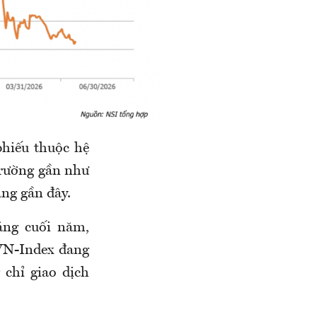
hiếu thuộc hệ
trường gần như
ng gần đây.
áng cuối năm,
 VN-Index đang
 chỉ giao dịch