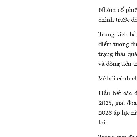
Nhóm cổ phiếu
chỉnh trước đ
Trong kịch bả
điểm tương đươ
trạng thái qu
và dòng tiền t
Về bối cảnh c
Hầu hết các 
2025, giai đo
2026 áp lực n
lợi.