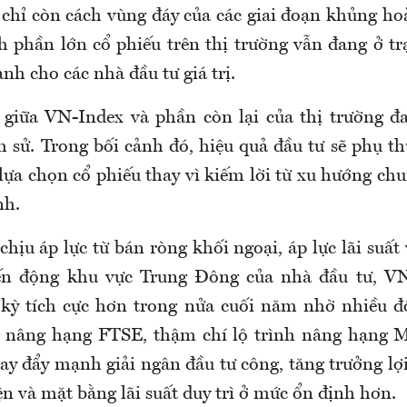
 chỉ còn cách vùng đáy của các giai đoạn khủng h
 phần lớn cổ phiếu trên thị trường vẫn đang ở tr
nh cho các nhà đầu tư giá trị.
 giữa VN-Index và phần còn lại của thị trường đ
ch sử. Trong bối cảnh đó, hiệu quả đầu tư sẽ phụ t
ựa chọn cổ phiếu thay vì kiếm lời từ xu hướng chu
nh.
chịu áp lực từ bán ròng khối ngoại, áp lực lãi suất
iến động khu vực Trung Đông của nhà đầu tư, VN
kỳ tích cực hơn trong nửa cuối năm nhờ nhiều đ
 nâng hạng FTSE, thậm chí lộ trình nâng hạng M
ay đẩy mạnh giải ngân đầu tư công, tăng trưởng l
ện và mặt bằng lãi suất duy trì ở mức ổn định hơn.