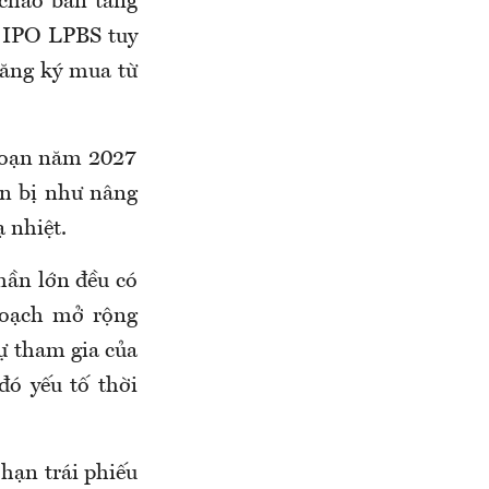
chào bán tăng
y IPO LPBS tuy
đăng ký mua từ
 đoạn năm 2027
ẩn bị như nâng
 nhiệt.
hần lớn đều có
hoạch mở rộng
sự tham gia của
đó yếu tố thời
 hạn trái phiếu