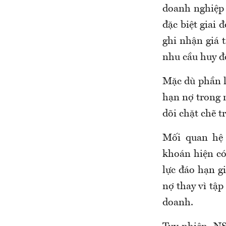
doanh nghiệp 
đặc biệt giai 
ghi nhận giá 
nhu cầu huy đ
Mặc dù phần l
hạn nợ trong 
dõi chặt chẽ t
Mối quan hệ 
khoán hiện có
lực đáo hạn g
nợ thay vì tập
doanh.