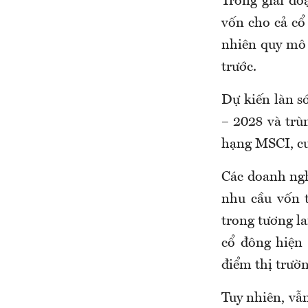
Trong giai đ
vốn cho cả cổ
nhiên quy mô 
trước.
Dự kiến làn s
– 2028 và trù
hạng MSCI, cu
Các doanh ngh
nhu cầu vốn 
trong tương la
cổ đông hiện 
điểm thị trườ
Tuy nhiên, vẫn