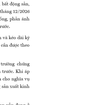
 bất động sản,
g tháng 12/2026
đồng, phản ánh
rước.
 và kéo dài kỳ
 cần được theo
 trường chứng
 trước. Khi áp
n cho nghĩa vụ
g sản xuất kinh