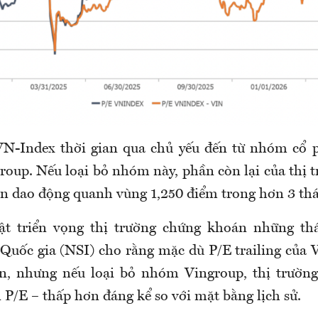
VN-Index thời gian qua chủ yếu đến từ nhóm cổ p
group. Nếu loại bỏ nhóm này, phần còn lại của thị 
ẫn dao động quanh vùng 1,250 điểm trong hơn 3 thá
ật triển vọng thị trường chứng khoán những th
uốc gia (NSI) cho rằng mặc dù P/E trailing của
n, nhưng nếu loại bỏ nhóm Vingroup, thị trường
 P/E – thấp hơn đáng kể so với mặt bằng lịch sử.