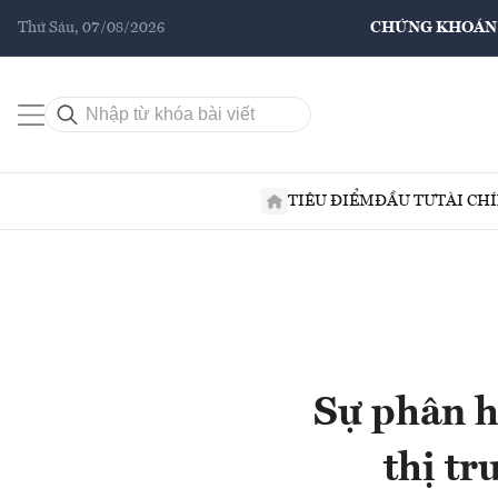
Thứ Sáu, 07/08/2026
CHỨNG KHOÁN
TIÊU ĐIỂM
ĐẦU TƯ
TÀI CH
Sự phân h
thị tr