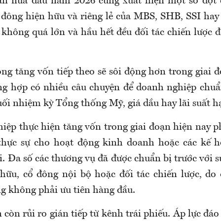
oạn nửa đầu năm 2026 cũng xuất hiện một số đợt 
 đông hiện hữu và riêng lẻ của MBS, SHB, SSI ha
không quá lớn và hầu hết đều đối tác chiến lược 
óng tăng vốn tiếp theo sẽ sôi động hơn trong giai
ng hợp có nhiều câu chuyện để doanh nghiệp chu
ối nhiệm kỳ Tổng thống Mỹ, giá dầu hay lãi suất hạ
iệp thực hiện tăng vốn trong giai đoạn hiện nay p
thực sự cho hoạt động kinh doanh hoặc các kế 
i. Đa số các thương vụ đã được chuẩn bị trước với 
hữu, cổ đông nội bộ hoặc đối tác chiến lược, do 
ng không phải ưu tiên hàng đầu.
 còn rủi ro gián tiếp từ kênh trái phiếu. Áp lực đáo