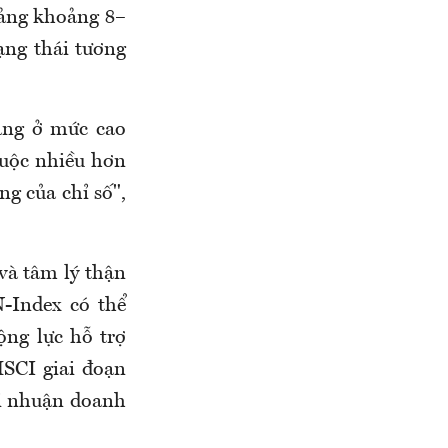
oảng khoảng 8–
ạng thái tương
ang ở mức cao
huộc nhiều hơn
ng của chỉ số",
 và tâm lý thận
-Index có thể
ộng lực hỗ trợ
SCI giai đoạn
ợi nhuận doanh