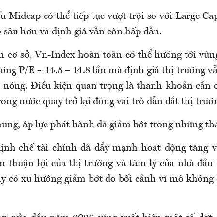
 Midcap có thể tiếp tục vượt trội so với Large Ca
ó sâu hơn và định giá vẫn còn hấp dẫn.
n cơ sở, Vn-Index hoàn toàn có thể hướng tới vùng
ng P/E ~ 14.5 – 14.8 lần mà định giá thị trường v
á nóng. Điều kiện quan trọng là thanh khoản cần cả
rong nước quay trở lại đóng vai trò dẫn dắt thị trườ
hung, áp lực phát hành đã giảm bớt trong những t
định chế tài chính đã đẩy mạnh hoạt động tăng 
ạn thuận lợi của thị trường và tâm lý của nhà đầu
ày có xu hướng giảm bớt do bối cảnh vĩ mô không