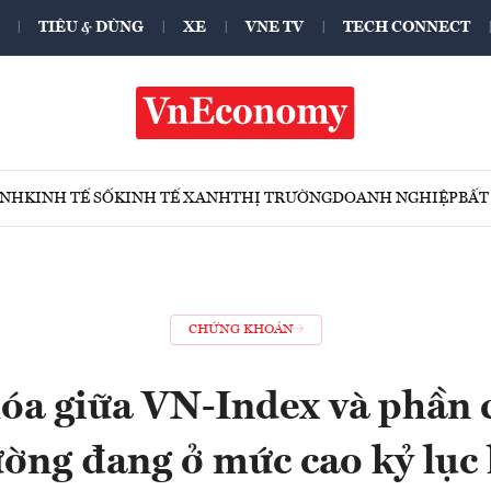
TIÊU & DÙNG
XE
VNE TV
TECH CONNECT
ÍNH
KINH TẾ SỐ
KINH TẾ XANH
THỊ TRƯỜNG
DOANH NGHIỆP
BẤT
CHỨNG KHOÁN
óa giữa VN-Index và phần c
ường đang ở mức cao kỷ lục 