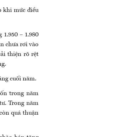
p khi mức điều
 1.950 – 1.980
ẫn chưa rơi vào
i thiện rõ rệt
ng.
háng cuối năm.
vốn trong năm
 tư. Trong năm
 còn quá thuận