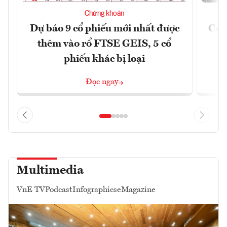
Chứng khoán
Dự báo 9 cổ phiếu mới nhất được
Có t
thêm vào rổ FTSE GEIS, 5 cổ
phiếu khác bị loại
Đọc ngay
Multimedia
VnE TV
Podcast
Infographics
eMagazine