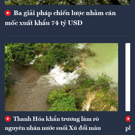
Ba giải pháp chiến lược nhằm cán
mốc xuất khẩu 74 tỷ USD
Thanh Hóa khẩn trương làm rõ
nguyên nhân nước suối Xú đổi màu
phí