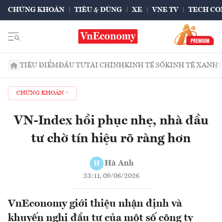
CHỨNG KHOÁN
TIÊU & DÙNG
XE
VNE TV
TECH CO
TIÊU ĐIỂM
ĐẦU TƯ
TÀI CHÍNH
KINH TẾ SỐ
KINH TẾ XANH
CHỨNG KHOÁN
VN-Index hồi phục nhẹ, nhà đầu
tư chờ tín hiệu rõ ràng hơn
Hà Anh
H
23:11, 09/06/2026
VnEconomy giới thiệu nhận định và
khuyến nghị đầu tư của một số công ty