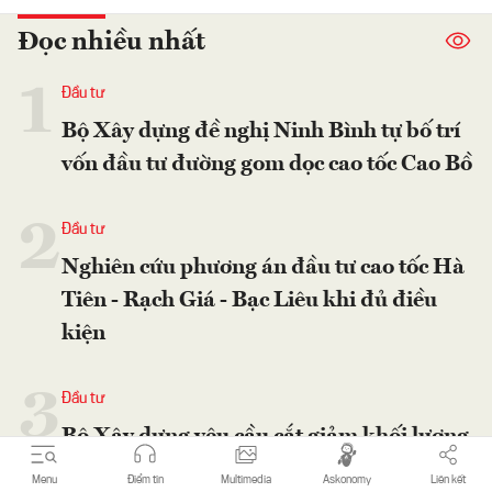
Đọc nhiều nhất
1
Đầu tư
Bộ Xây dựng đề nghị Ninh Bình tự bố trí
vốn đầu tư đường gom dọc cao tốc Cao Bồ
2
Đầu tư
Nghiên cứu phương án đầu tư cao tốc Hà
Tiên - Rạch Giá - Bạc Liêu khi đủ điều
kiện
3
Đầu tư
Bộ Xây dựng yêu cầu cắt giảm khối lượng
nhà thầu chậm tiến độ tại cao tốc Cam Lộ
Menu
Điểm tin
Multimedia
Askonomy
Liên kết