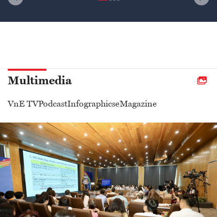
Multimedia
VnE TV
Podcast
Infographics
eMagazine