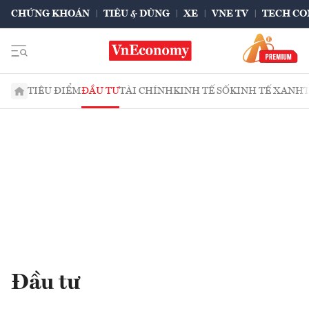
CHỨNG KHOÁN
TIÊU & DÙNG
XE
VNE TV
TECH CO
TIÊU ĐIỂM
ĐẦU TƯ
TÀI CHÍNH
KINH TẾ SỐ
KINH TẾ XANH
Đầu tư