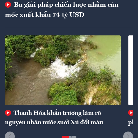
Ba giải pháp chiến lược nhằm cán
mốc xuất khẩu 74 tỷ USD
Thanh Hóa khẩn trương làm rõ
nguyên nhân nước suối Xú đổi màu
phí