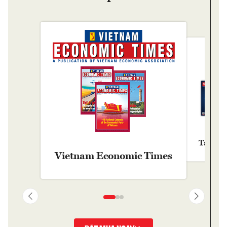
Tạp chí
Vietnam Economic Times